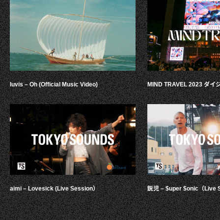
luvis – Oh (Official Music Video)
MIND TRAVEL 2023 
aimi – Lovesick (Live Session）
鋭児 – $uper $onic（Live 