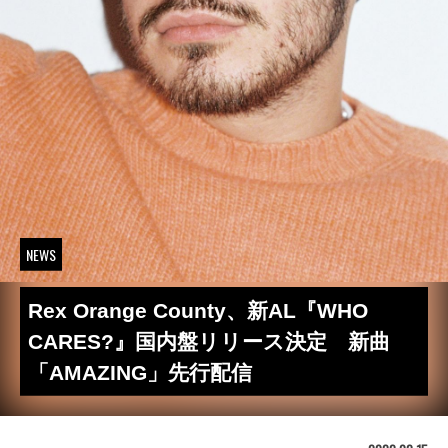
NEWS
Rex Orange County、新AL『WHO
CARES?』国内盤リリース決定 新曲
「AMAZING」先行配信