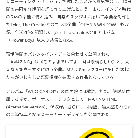
レコーディング・セッションを試したことから意気投合し、10日
間の共同制作期間を経て作り上げたという。また、インディ時代
のRexの才能に惚れ込み、自身のスタジオに招いて楽曲を制作し
たTyler, The Creatorとのコラボ楽曲「OPEN A WINDOW」も収
録。全米2位を記録したTyler, The Creatorの4thアルバム
『Flower Boy』以来の共演となる。
現地時間のバレンタイン・デーと合わせて公開された
「AMAZING」は《そのままでいてよ 君は素晴らしい》と、大
切な人を真っすぐに想う楽曲。MVはキャラクターに扮した親指
たちがいじらしい恋愛模様を披露する作品となっている。
アルバム『WHO CARES?』の国内盤には歌詞、対訳、解説が付
属するほか、ボーナス・トラックとして「MAKING TIME
(Alternative Version)」が収録。さらに、国内盤、輸入盤それぞれ
の店舗特典となるステッカー・デザインも公開された。