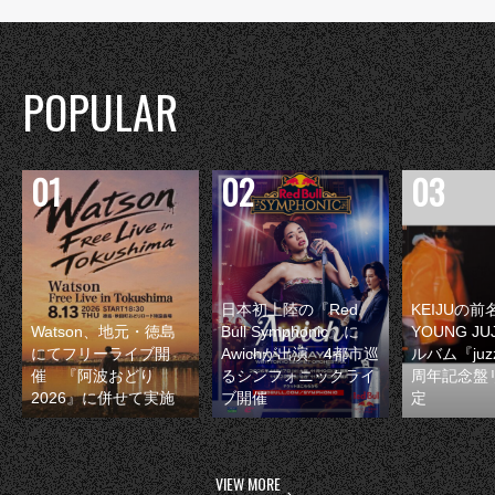
POPULAR
日本初上陸の『Red
KEIJUの
Watson、地元・徳島
Bull Symphonic』に
YOUNG JU
にてフリーライブ開
Awichが出演 4都市巡
ルバム『juzz
催 『阿波おどり
るシンフォニックライ
周年記念盤
2026』に併せて実施
ブ開催
定
VIEW MORE