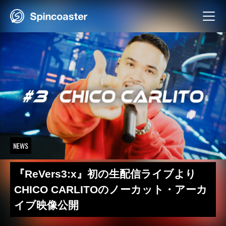
Skip
to
content
NEWS
『ReVers3:x』初の生配信ライブより
CHICO CARLITOのノーカット・アーカ
イブ映像公開