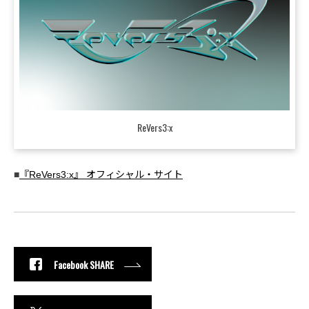
ReVers3:x
■
『ReVers3:x』 オフィシャル・サイト
Facebook SHARE