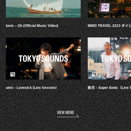
luvis – Oh (Official Music Video)
MIND TRAVEL 2023 
aimi – Lovesick (Live Session）
鋭児 – $uper $onic（Live 
VIEW MORE