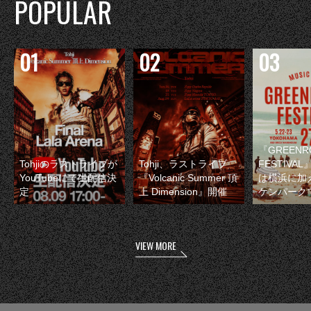
POPULAR
『GREENR
Tohjiのラストライブが
Tohji、ラストライブ
FESTIVAL
YouTubeにて生配信決
『Volcanic Summer 頂
は横浜に加
定
上 Dimension』開催
ケンパーク
VIEW MORE