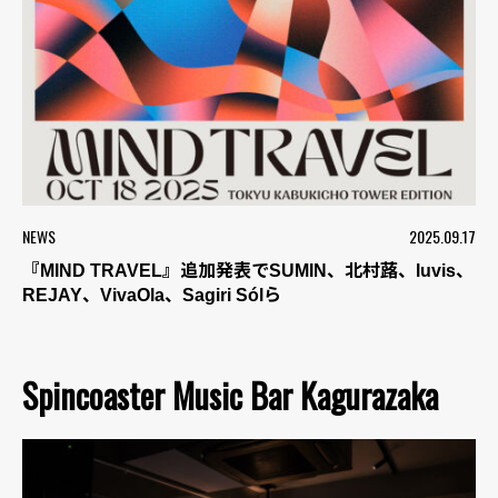
NEWS
2025.09.17
『MIND TRAVEL』追加発表でSUMIN、北村蕗、luvis、
REJAY、VivaOla、Sagiri Sólら
Spincoaster Music Bar Kagurazaka