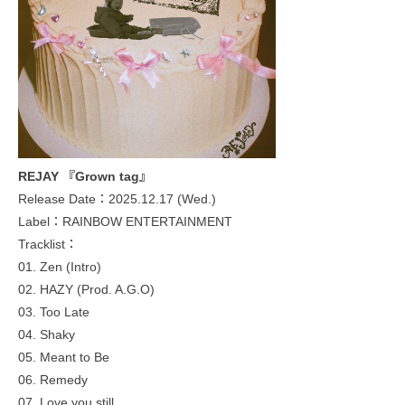
REJAY 『Grown tag』
Release Date：2025.12.17 (Wed.)
Label：RAINBOW ENTERTAINMENT
Tracklist：
01. Zen (Intro)
02. HAZY (Prod. A.G.O)
03. Too Late
04. Shaky
05. Meant to Be
06. Remedy
07. Love you still