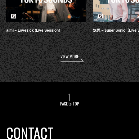
aimi – Lovesick (Live Session）
鋭児 – $uper $onic（Live 
VIEW MORE
PAGE to TOP
CONTACT