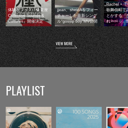
Rachel 
体験型フェス『集楽座
jjean、sheidAをフィー
歌舞伎町で
Collective Sounds &
チャーした最新シング
とかする『
Cultures』開催決定
ル“gossip boy”MV公開
れーーッ』
VIEW MORE
PLAYLIST