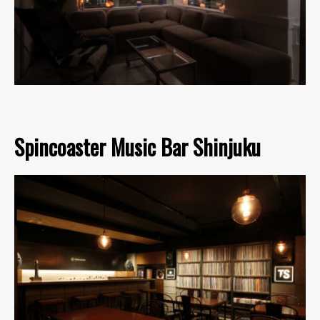
Spincoaster Music Bar Shinjuku