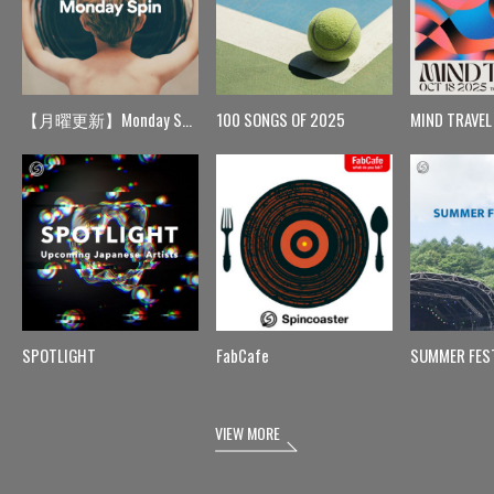
【月曜更新】Monday Spin
100 SONGS OF 2025
MIND TRAVEL
SPOTLIGHT
FabCafe
SUMMER FES
VIEW MORE