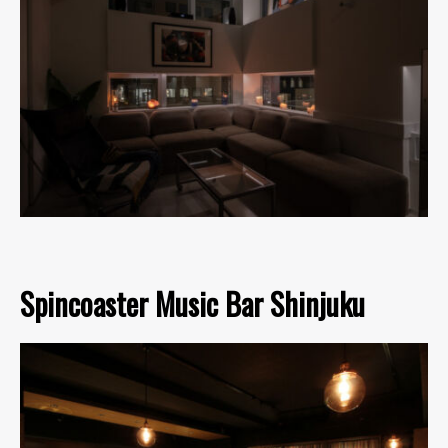
Spincoaster Music Bar Shinjuku