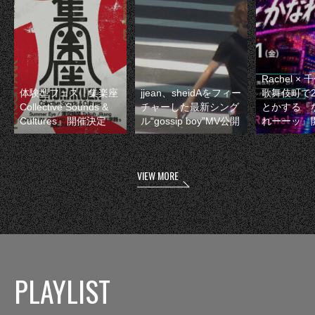
Rachel 
体験型フェス『集楽座
jjean、sheidAをフィー
歌舞伎町で
Collective Sounds &
チャーした最新シング
とかする『
Cultures』開催決定
ル“gossip boy”MV公開
れーーッ』
VIEW MORE
PLAYLIST