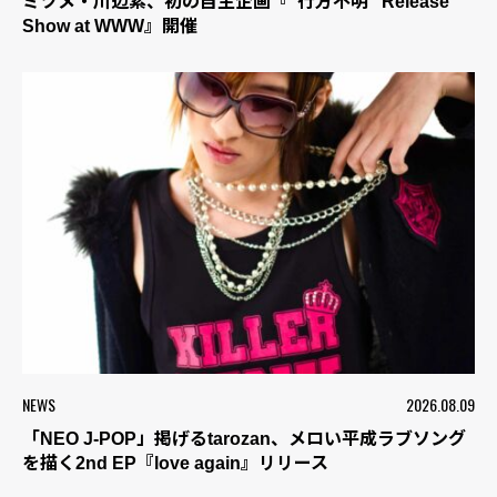
ミツメ・川辺素、初の自主企画『“行方不明” Release
Show at WWW』開催
NEWS
2026.08.09
「NEO J-POP」掲げるtarozan、メロい平成ラブソング
を描く2nd EP『love again』リリース