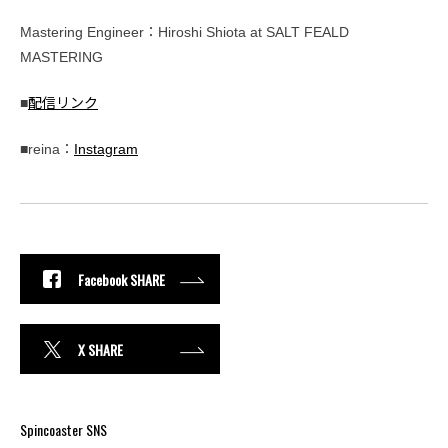
Mastering Engineer：Hiroshi Shiota at SALT FEALD
MASTERING
■
配信リンク
■reina：
Instagram
Facebook SHARE
X SHARE
Spincoaster SNS