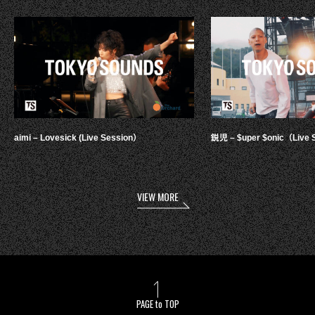
aimi – Lovesick (Live Session）
鋭児 – $uper $onic（Live 
VIEW MORE
PAGE to TOP