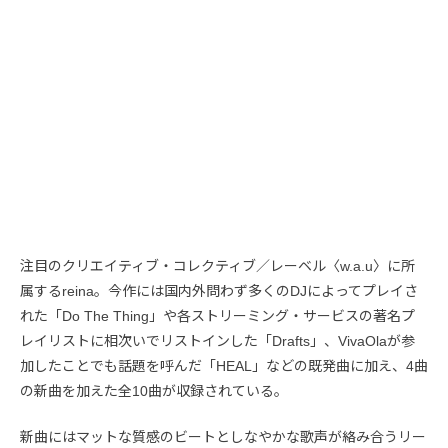
注目のクリエイティブ・コレクティブ／レーベル〈w.a.u〉に所
属するreina。今作には国内外問わず多くのDJによってプレイさ
れた「Do The Thing」や各ストリーミング・サービスの著名プ
レイリストに相次いでリストインした「Drafts」、VivaOlaが参
加したことでも話題を呼んだ「HEAL」などの既発曲に加え、4曲
の新曲を加えた全10曲が収録されている。
新曲にはマットな質感のビートとしなやかな歌声が絡み合うリー