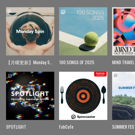
【月曜更新】Monday Spin
100 SONGS OF 2025
MIND TRAVEL
SPOTLIGHT
FabCafe
SUMMER FES