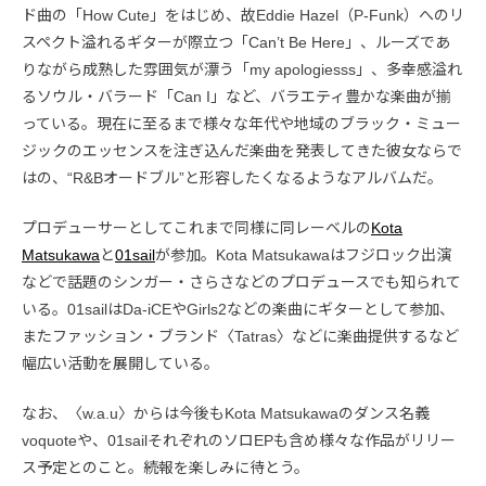
ド曲の「How Cute」をはじめ、故Eddie Hazel（P-Funk）へのリ
スペクト溢れるギターが際立つ「Can’t Be Here」、ルーズであ
りながら成熟した雰囲気が漂う「my apologiesss」、多幸感溢れ
るソウル・バラード「Can I」など、バラエティ豊かな楽曲が揃
っている。現在に至るまで様々な年代や地域のブラック・ミュー
ジックのエッセンスを注ぎ込んだ楽曲を発表してきた彼女ならで
はの、“R&Bオードブル”と形容したくなるようなアルバムだ。
プロデューサーとしてこれまで同様に同レーベルの
Kota
Matsukawa
と
01sail
が参加。Kota Matsukawaはフジロック出演
などで話題のシンガー・さらさなどのプロデュースでも知られて
いる。01sailはDa-iCEやGirls2などの楽曲にギターとして参加、
またファッション・ブランド〈Tatras〉などに楽曲提供するなど
幅広い活動を展開している。
なお、〈w.a.u〉からは今後もKota Matsukawaのダンス名義
voquoteや、01sailそれぞれのソロEPも含め様々な作品がリリー
ス予定とのこと。続報を楽しみに待とう。