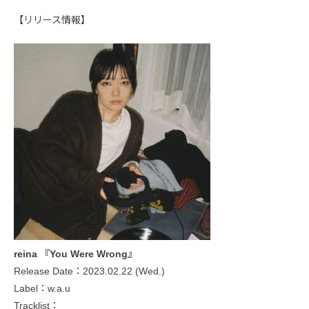
【リリース情報】
reina 『You Were Wrong』
Release Date：2023.02.22 (Wed.)
Label：w.a.u
Tracklist：