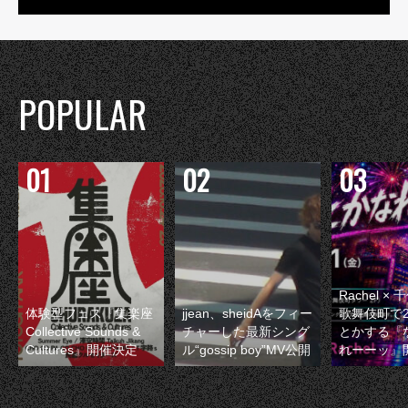
POPULAR
Rachel 
体験型フェス『集楽座
jjean、sheidAをフィー
歌舞伎町で
Collective Sounds &
チャーした最新シング
とかする『
Cultures』開催決定
ル“gossip boy”MV公開
れーーッ』