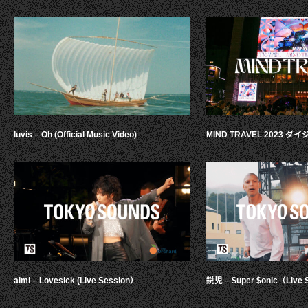
luvis – Oh (Official Music Video)
MIND TRAVEL 2023 
aimi – Lovesick (Live Session）
鋭児 – $uper $onic（Live 