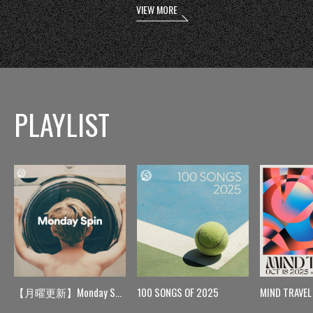
VIEW MORE
PLAYLIST
【月曜更新】Monday Spin
100 SONGS OF 2025
MIND TRAVEL