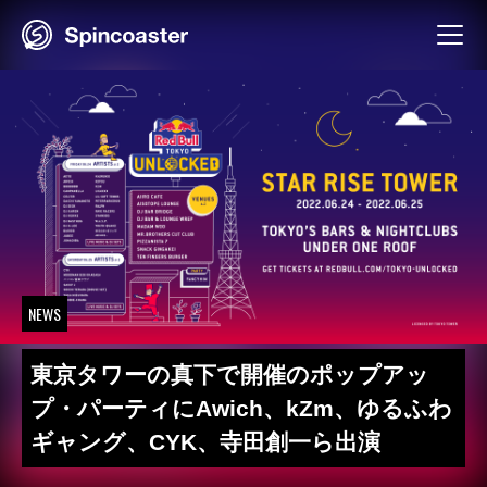
Skip
to
content
NEWS
東京タワーの真下で開催のポップアッ
プ・パーティにAwich、kZm、ゆるふわ
ギャング、CYK、寺田創一ら出演