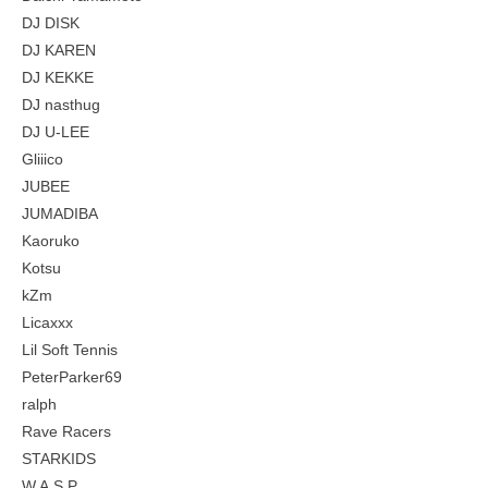
DJ DISK
DJ KAREN
DJ KEKKE
DJ nasthug
DJ U-LEE
Gliiico
JUBEE
JUMADIBA
Kaoruko
Kotsu
kZm
Licaxxx
Lil Soft Tennis
PeterParker69
ralph
Rave Racers
STARKIDS
W.A.S.P.