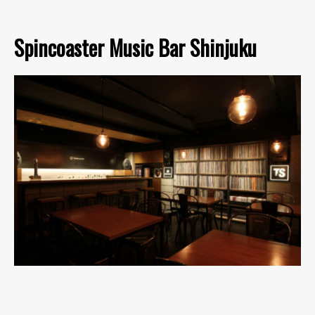
Spincoaster Music Bar Shinjuku