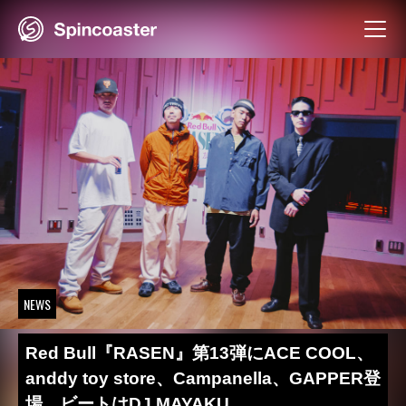
Skip
to
content
NEWS
Red Bull『RASEN』第13弾にACE COOL、
anddy toy store、Campanella、GAPPER登
場 ビートはDJ MAYAKU