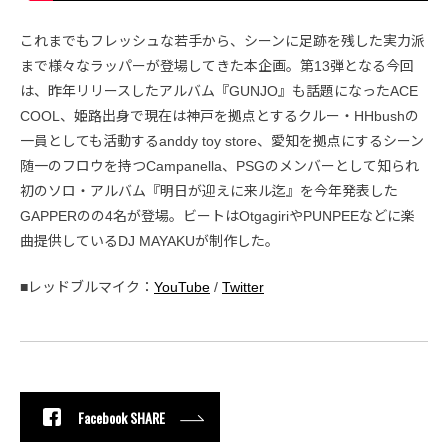
これまでもフレッシュな若手から、シーンに足跡を残した実力派
まで様々なラッパーが登場してきた本企画。第13弾となる今回
は、昨年リリースしたアルバム『GUNJO』も話題になったACE
COOL、姫路出身で現在は神戸を拠点とするクルー・HHbushの
一員としても活動するanddy toy store、愛知を拠点にするシーン
随一のフロウを持つCampanella、PSGのメンバーとして知られ
初のソロ・アルバム『明日が迎えに来ル迄』を今年発表した
GAPPERのの4名が登場。ビートはOtgagiriやPUNPEEなどに楽
曲提供しているDJ MAYAKUが制作した。
■レッドブルマイク：
YouTube
/
Twitter
Facebook SHARE