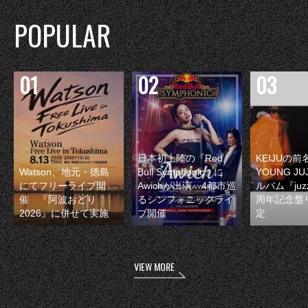
POPULAR
日本初上陸の『Red
KEIJUの
Watson、地元・徳島
Bull Symphonic』に
YOUNG JU
にてフリーライブ開
Awichが出演 4都市巡
ルバム『juzz
催 『阿波おどり
るシンフォニックライ
周年記念盤
2026』に併せて実施
ブ開催
定
VIEW MORE