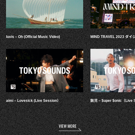
luvis – Oh (Official Music Video)
MIND TRAVEL 2023 
aimi – Lovesick (Live Session）
鋭児 – $uper $onic（Live 
VIEW MORE