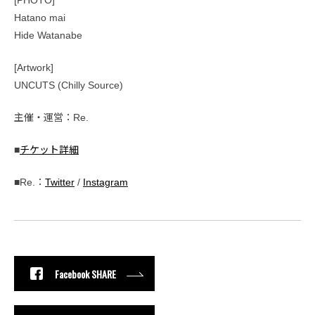
[PHOTO]
Hatano mai
Hide Watanabe
[Artwork]
UNCUTS (Chilly Source)
主催・運営：Re.
■
チケット詳細
■Re.：
Twitter
/
Instagram
Facebook SHARE