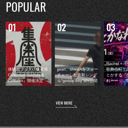
POPULAR
Rachel 
体験型フェス『集楽座
jjean、sheidAをフィー
歌舞伎町で
Collective Sounds &
チャーした最新シング
とかする『
Cultures』開催決定
ル“gossip boy”MV公開
れーーッ』
VIEW MORE