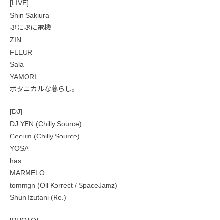
[LIVE]
Shin Sakiura
ぷにぷに電機
ZIN
FLEUR
Sala
YAMORI
ボタニカルな暮らし。
[DJ]
DJ YEN (Chilly Source)
Cecum (Chilly Source)
YOSA
has
MARMELO
tommgn (Oll Korrect / SpaceJamz)
Shun Izutani (Re.)