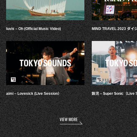
luvis – Oh (Official Music Video)
MIND TRAVEL 2023 
aimi – Lovesick (Live Session）
鋭児 – $uper $onic（Live 
VIEW MORE