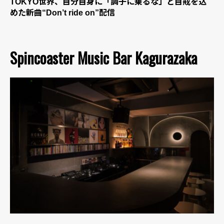
TOKYO世界、自分自身に「調子に乗るな」と自戒を込
めた新曲“Don’t ride on”配信
Spincoaster Music Bar Kagurazaka