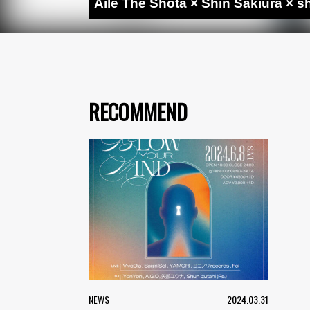
Aile The Shota × Shin Sak
RECOMMEND
NEWS
2024.03.31