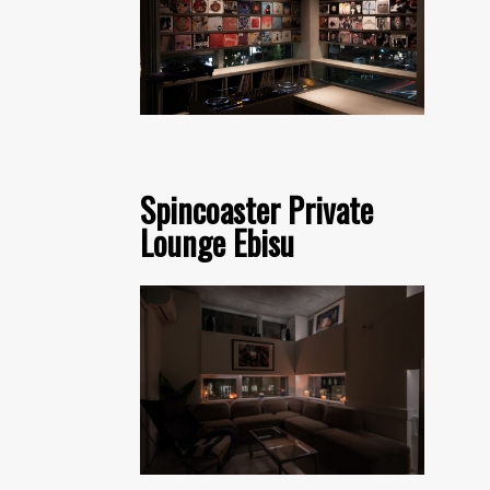
Spincoaster Private
Lounge Ebisu