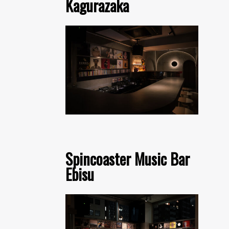
Kagurazaka
Spincoaster Music Bar
Ebisu