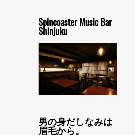
Spincoaster Music Bar
Shinjuku
男の身だしなみは
眉毛から。