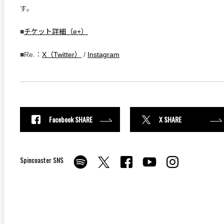
す。
■
チケット詳細（e+）
■Re.：
X（Twitter）
/
Instagram
Facebook SHARE
X SHARE
Spincoaster SNS