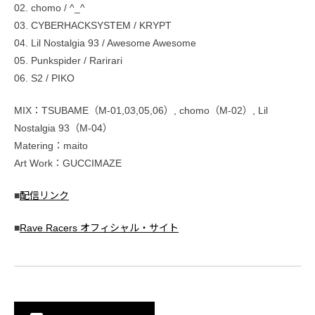
02. chomo / ^_^
03. CYBERHACKSYSTEM / KRYPT
04. Lil Nostalgia 93 / Awesome Awesome
05. Punkspider / Rarirari
06. S2 / PIKO
MIX：TSUBAME（M-01,03,05,06）, chomo（M-02）, Lil
Nostalgia 93（M-04）
Matering：maito
Art Work：GUCCIMAZE
■
配信リンク
■
Rave Racers オフィシャル・サイト