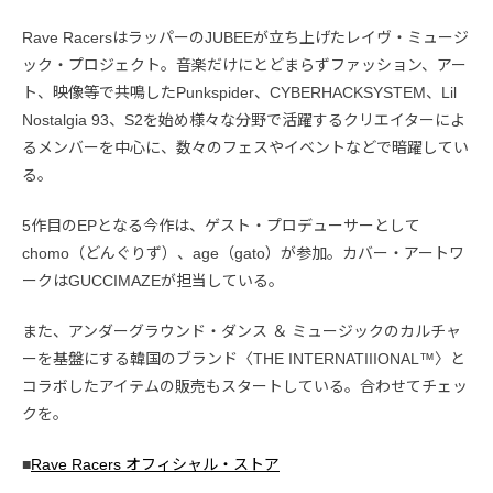
Rave RacersはラッパーのJUBEEが立ち上げたレイヴ・ミュージ
ック・プロジェクト。音楽だけにとどまらずファッション、アー
ト、映像等で共鳴したPunkspider、CYBERHACKSYSTEM、Lil
Nostalgia 93、S2を始め様々な分野で活躍するクリエイターによ
るメンバーを中心に、数々のフェスやイベントなどで暗躍してい
る。
5作目のEPとなる今作は、ゲスト・プロデューサーとして
chomo（どんぐりず）、age（gato）が参加。カバー・アートワ
ークはGUCCIMAZEが担当している。
また、アンダーグラウンド・ダンス ＆ ミュージックのカルチャ
ーを基盤にする韓国のブランド〈THE INTERNATIIIONAL™〉と
コラボしたアイテムの販売もスタートしている。合わせてチェッ
クを。
■
Rave Racers オフィシャル・ストア