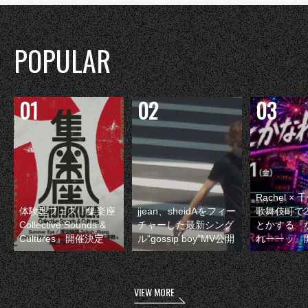
POPULAR
Rachel 
体験型フェス『集楽座
jjean、sheidAをフィー
歌舞伎町で
Collective Sounds &
チャーした最新シング
とかする『
Cultures』開催決定
ル“gossip boy”MV公開
れーーッ』
VIEW MORE