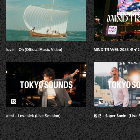
luvis – Oh (Official Music Video)
MIND TRAVEL 2023 
aimi – Lovesick (Live Session）
鋭児 – $uper $onic（Live 