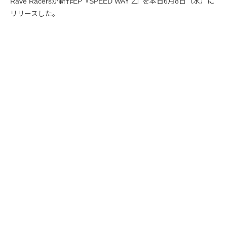
Rave Racersが新作EP『SPEED WAY 2』を本日6月8日（水）に
リリースした。