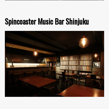
Spincoaster Music Bar Shinjuku