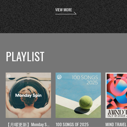
VIEW MORE
PLAYLIST
【月曜更新】Monday Spin
100 SONGS OF 2025
MIND TRAVEL