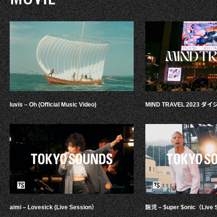
luvis – Oh (Official Music Video)
MIND TRAVEL 2023 
aimi – Lovesick (Live Session）
鋭児 – $uper $onic（Live 