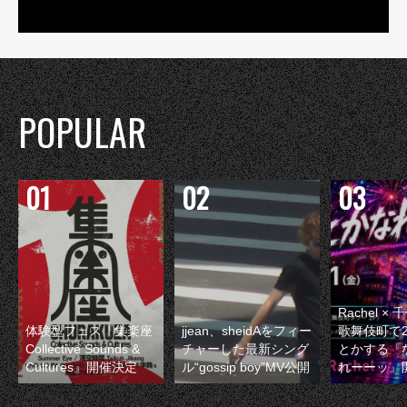
POPULAR
Rachel 
体験型フェス『集楽座
jjean、sheidAをフィー
歌舞伎町で
Collective Sounds &
チャーした最新シング
とかする『
Cultures』開催決定
ル“gossip boy”MV公開
れーーッ』