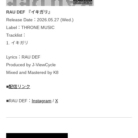
RAU DEF 『イキガリ』
Release Date：2026.05.27 (Wed.)
Label：THRONE MUSIC
Tracklist：
1. イキガリ
Lyrics：RAU DEF
Produced by J-ViewCycle
Mixed and Mastered by K8
■
配信リンク
■RAU DEF：
Instagram
/
X