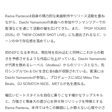
Rama Panteraは自身の精力的な楽曲制作やリリース活動を重ね
ながら、Daichi Yamamotoの楽曲への参加やワンマンツアーでの
客演などを通じて活動の幅を広げてきた。また、『POP YOURS
2026』の「NEW COMER SHOT LIVE」にも選出されるなど、シ
ーンの中で存在感を高めている。
初のEPとなる本作は、現在地を刻み込むと同時にこれからの動
きを予感させるような作品に仕上がっている。Daichi Yamamoto
が代表を務めるレーベル〈Andless〉からのリリースとなり、先
行シングル“On & On”を含む全6曲が収録されている。客演には
Daichi Yamamotoが参加し、プロデュースにはDJ Mitsu The
Beats、DJ SCRATCH NICE、METらが名を連ねる。
幅広いビートスタイルを自在に乗りこなす確かなラップスキル
と、力強さと等身大の遊び心を併せ持つリリックを特徴とする
Rama Pantera。本作では今この瞬間にしか歌えない心境や小さ