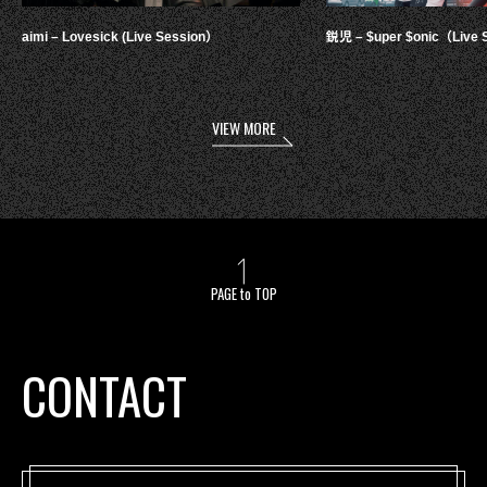
aimi – Lovesick (Live Session）
鋭児 – $uper $onic（Live 
VIEW MORE
PAGE to TOP
CONTACT