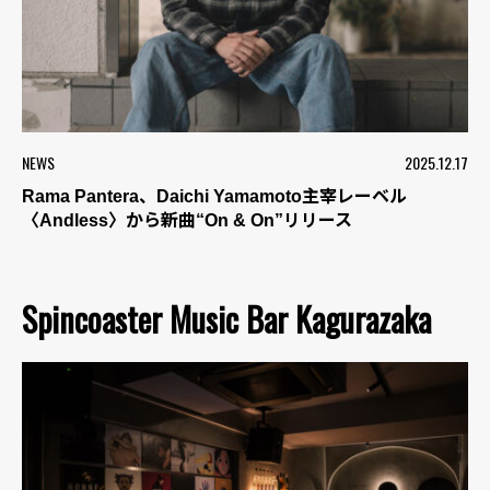
NEWS
2025.12.17
Rama Pantera、Daichi Yamamoto主宰レーベル
〈Andless〉から新曲“On & On”リリース
Spincoaster Music Bar Kagurazaka