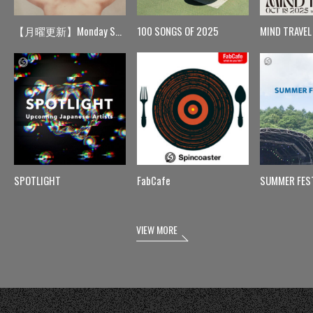
【月曜更新】Monday Spin
100 SONGS OF 2025
MIND TRAVEL
SPOTLIGHT
FabCafe
SUMMER FES
VIEW MORE