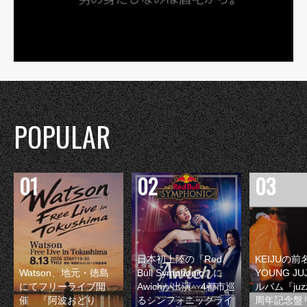
POPULAR
日本初上陸の『Red
KEIJUの
Watson、地元・徳島
Bull Symphonic』に
YOUNG JU
にてフリーライブ開
Awichが出演 4都市巡
ルバム『juzz
催 『阿波おどり
るシンフォニックライ
周年記念盤