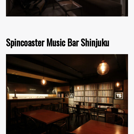
Spincoaster Music Bar Shinjuku