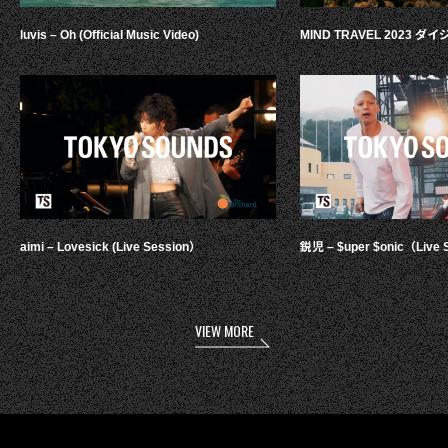
luvis – Oh (Official Music Video)
MIND TRAVEL 2023 
aimi – Lovesick (Live Session）
鋭児 – $uper $onic（Live 
VIEW MORE