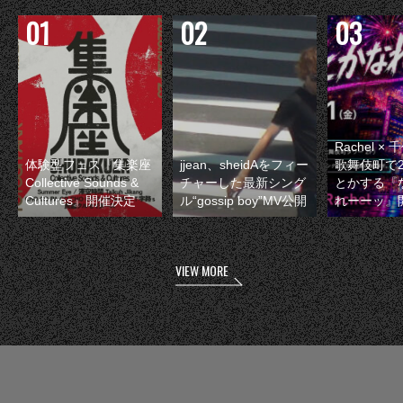
Rachel 
体験型フェス『集楽座
jjean、sheidAをフィー
歌舞伎町で
Collective Sounds &
チャーした最新シング
とかする『
Cultures』開催決定
ル“gossip boy”MV公開
れーーッ』
VIEW MORE