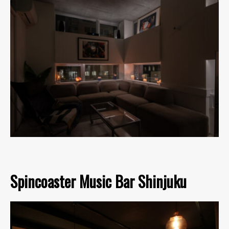
Spincoaster Music Bar Shinjuku