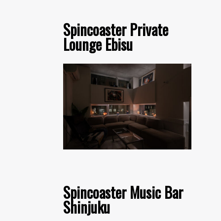
Spincoaster Private
Lounge Ebisu
Spincoaster Music Bar
Shinjuku