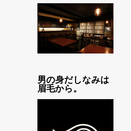
男の身だしなみは
眉毛から。