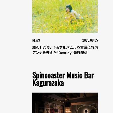
NEWS
2026.08.05
和久井沙良、4thアルバムより客演に竹内
アンナを迎えた“Destiny”先行配信
Spincoaster Music Bar
Kagurazaka