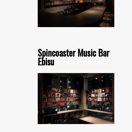
Spincoaster Music Bar
Ebisu