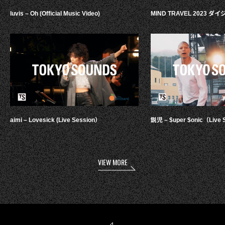
luvis – Oh (Official Music Video)
MIND TRAVEL 2023 
aimi – Lovesick (Live Session）
鋭児 – $uper $onic（Live 
VIEW MORE