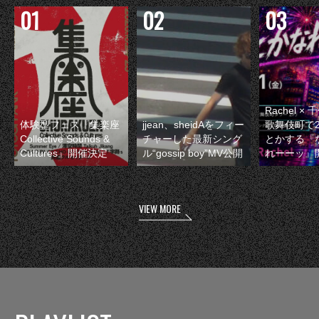
Rachel 
体験型フェス『集楽座
jjean、sheidAをフィー
歌舞伎町で
Collective Sounds &
チャーした最新シング
とかする『
Cultures』開催決定
ル“gossip boy”MV公開
れーーッ』
VIEW MORE