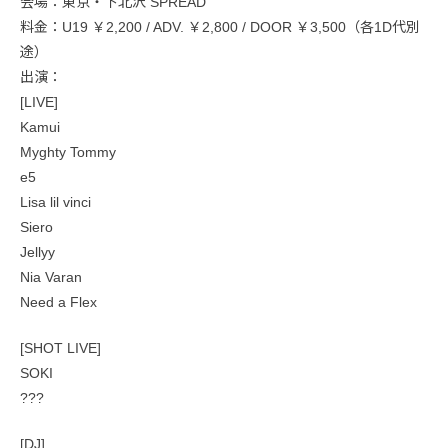
会場：東京・下北沢 SPREAD
料金：U19 ￥2,200 / ADV. ￥2,800 / DOOR ￥3,500（各1D代別
途）
出演：
[LIVE]
Kamui
Myghty Tommy
e5
Lisa lil vinci
Siero
Jellyy
Nia Varan
Need a Flex
[SHOT LIVE]
SOKI
???
[DJ]