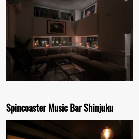
Spincoaster Music Bar Shinjuku