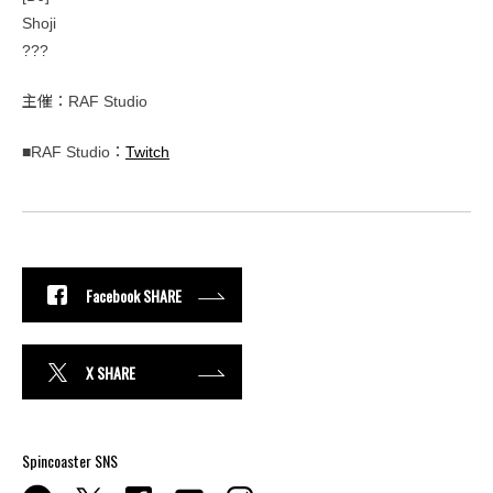
Shoji
???
主催：RAF Studio
■RAF Studio：
Twitch
Facebook SHARE
X SHARE
Spincoaster SNS