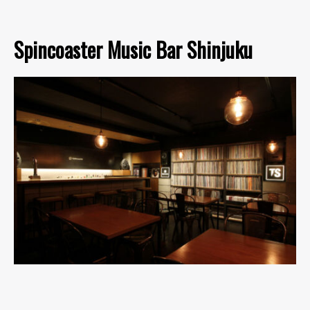
Spincoaster Music Bar Shinjuku