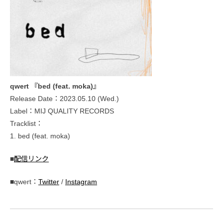
qwert 『bed (feat. moka)』
Release Date：2023.05.10 (Wed.)
Label：MIJ QUALITY RECORDS
Tracklist：
1. bed (feat. moka)
■
配信リンク
■qwert：
Twitter
/
Instagram