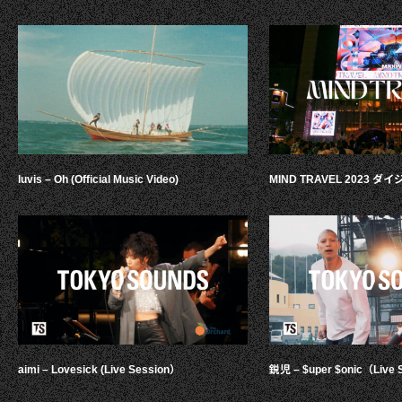
luvis – Oh (Official Music Video)
MIND TRAVEL 2023 
aimi – Lovesick (Live Session）
鋭児 – $uper $onic（Live 