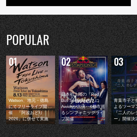
POPULAR
日本初上陸の『Red
Watson、地元・徳島
Bull Symphonic』に
青葉市子と
にてフリーライブ開
Awichが出演 4都市巡
よるツーマ
催 『阿波おどり
るシンフォニックライ
『二人のレ
2026』に併せて実施
ブ開催
ー』開催決