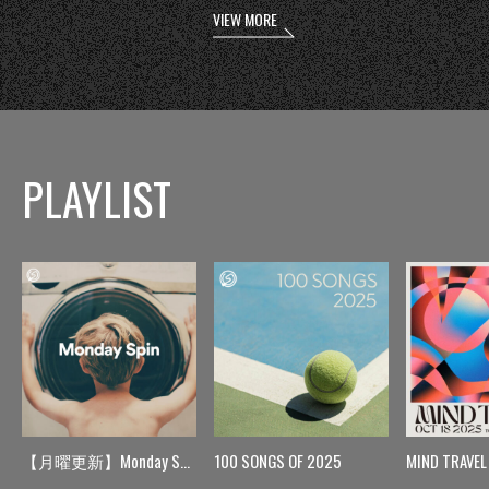
VIEW MORE
PLAYLIST
【月曜更新】Monday Spin
100 SONGS OF 2025
MIND TRAVEL