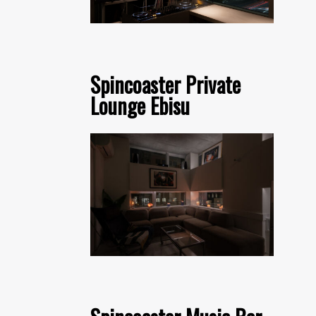
Spincoaster Private
Lounge Ebisu