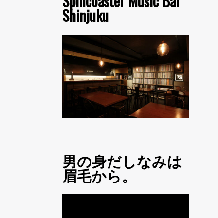
Spincoaster Music Bar
Shinjuku
男の身だしなみは
眉毛から。