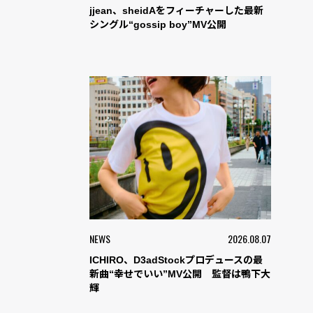
jjean、sheidAをフィーチャーした最新
シングル“gossip boy”MV公開
NEWS
2026.08.07
ICHIRO、D3adStockプロデュースの最
新曲“幸せでいい”MV公開 監督は鴨下大
輝