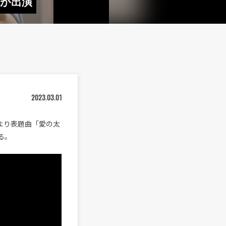
花が出演
2023.03.01
』より表題曲「愛の太
る。