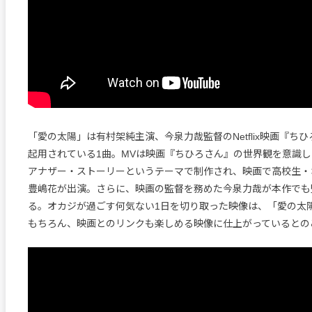
「愛の太陽」は有村架純主演、今泉力哉監督のNetflix映画『ち
起用されている1曲。MVは映画『ちひろさん』の世界観を意識
アナザー・ストーリーというテーマで制作され、映画で高校生・
豊嶋花が出演。さらに、映画の監督を務めた今泉力哉が本作でも
る。オカジが過ごす何気ない1日を切り取った映像は、「愛の太
もちろん、映画とのリンクも楽しめる映像に仕上がっているとの