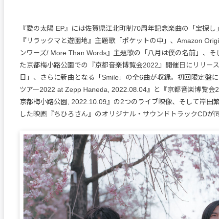
『愛の太陽 EP』には佐賀県江北町制70周年記念楽曲の「宝探し」、N
『リラックマと遊園地』主題歌「ポケットの中」、Amazon Orig
ンワーズ/ More Than Words』主題歌の「八月は僕の名前」
た京都梅小路公園での『京都音楽博覧会2022』開催日にリリー
日」、さらに新曲となる「Smile」の全6曲が収録。初回限定盤
ツアー2022 at Zepp Haneda, 2022.08.04』と『京都音楽博覧会20
京都梅小路公園, 2022.10.09』の2つのライブ映像、そして岸
した映画『ちひろさん』のオリジナル・サウンドトラックCDが