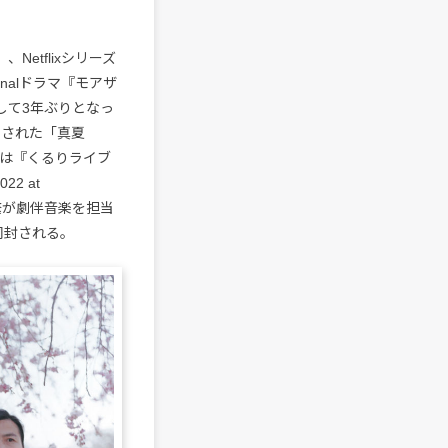
etflixシリーズ
inalドラマ『モアザ
、そして3年ぶりとなっ
スされた「真夏
には『くるりライブ
22 at
田繁が劇伴音楽を担当
同封される。