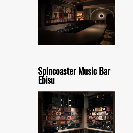
Spincoaster Music Bar
Ebisu