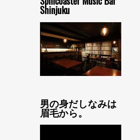
Spincoaster Music Bar
Shinjuku
男の身だしなみは
眉毛から。