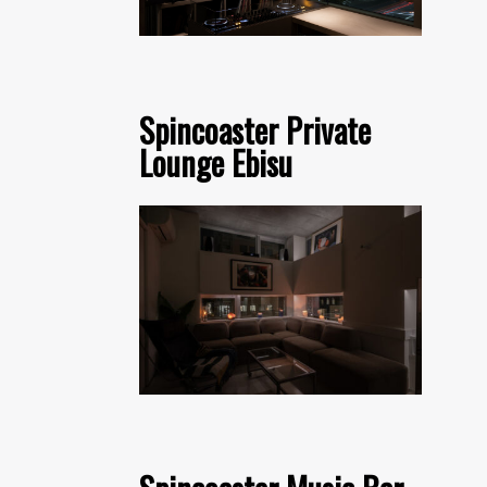
Spincoaster Private
Lounge Ebisu