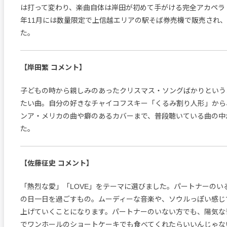
は打って変わり、楽曲自体は岸田が初めて手がける完全アカペラ
年11月には数量限定で上信越エリアの駅そば券売機で販売され
た。
【岸田繁 コメント】
子どもの時から親しみのあったクリスマス・ソングばかりという
たい曲。自分の好きなチャイコフスキー「くるみ割り人形」から
ンア・メリカの曲や癖のあるカバーまで、普段聴いている曲の中
た。
【佐藤征史 コメント】
「熱烈な愛」「LOVE」をテーマに選びました。パートナーのい
の日一日を過ごすもの。ムーディーな音楽や、ソウルっぽい感じ
上げていくことになります。パートナーのいない方でも、陽気な
でワンホールのショートケーキでも食べてくれたらいいんじゃな