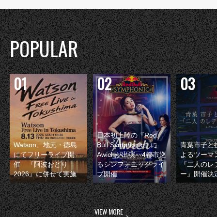
POPULAR
日本初上陸の『Red
Watson、地元・徳島
Bull Symphonic』に
青葉市子と
にてフリーライブ開
Awichが出演 4都市巡
よるツーマ
催 『阿波おどり
るシンフォニックライ
『二人のレ
2026』に併せて実施
ブ開催
ー』開催決
VIEW MORE