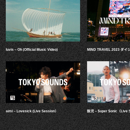
luvis – Oh (Official Music Video)
MIND TRAVEL 2023 
aimi – Lovesick (Live Session）
鋭児 – $uper $onic（Live 