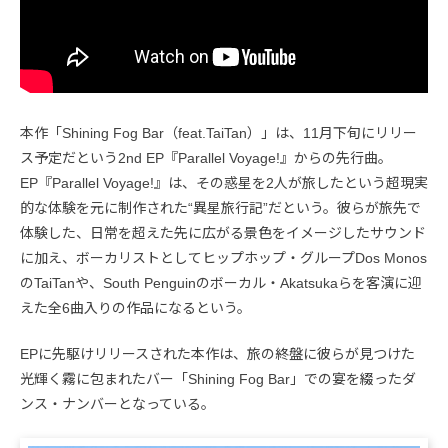
本作「Shining Fog Bar（feat.TaiTan）」は、11月下旬にリリー
ス予定だという2nd EP『Parallel Voyage!』からの先行曲。
EP『Parallel Voyage!』は、その惑星を2人が旅したという超現実
的な体験を元に制作された“異星旅行記”だという。彼らが旅先で
体験した、日常を超えた先に広がる景色をイメージしたサウンド
に加え、ボーカリストとしてヒップホップ・グループDos Monos
のTaiTanや、South Penguinのボーカル・Akatsukaらを客演に迎
えた全6曲入りの作品になるという。
EPに先駆けリリースされた本作は、旅の終盤に彼らが見つけた
光輝く霧に包まれたバー「Shining Fog Bar」での宴を綴ったダ
ンス・ナンバーとなっている。