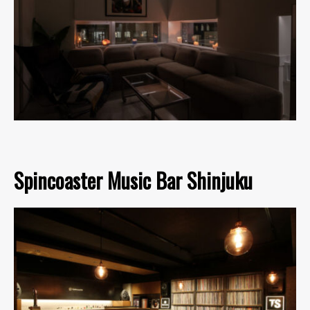
Spincoaster Music Bar Shinjuku