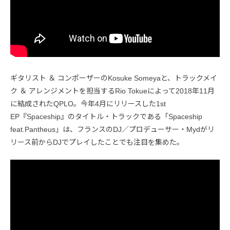
ギタリスト ＆ コンポーザーのKosuke Someyaと、トラックメイ
ク ＆ アレンジメントを担当するRio Tokueによって2018年11月
に結成されたQPLO。今年4月にリリースした1st
EP『Spaceship』のタイトル・トラックである「Spaceship
feat.Pantheus」は、フランスのDJ／プロデューサー・Mydがリ
リース前からDJでプレイしたことでも注目を集めた。