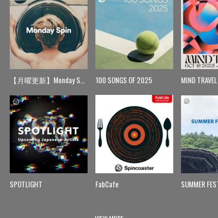
【月曜更新】Monday Spin
100 SONGS OF 2025
MIND TRAVEL
SPOTLIGHT
FabCafe
SUMMER FES