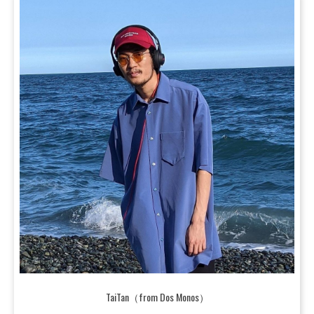
TaiTan（from Dos Monos）