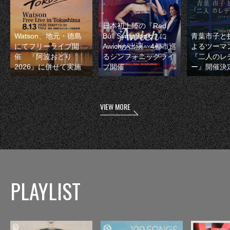
日本初上陸の『Red
Watson、地元・徳島
Bull Symphonic』に
青葉市子と
にてフリーライブ開
Awichが出演 4都市巡
よるツーマ
催 『阿波おどり
るシンフォニックライ
『二人のレ
2026』に併せて実施
ブ開催
ー』開催決
VIEW MORE
PLAYLIST