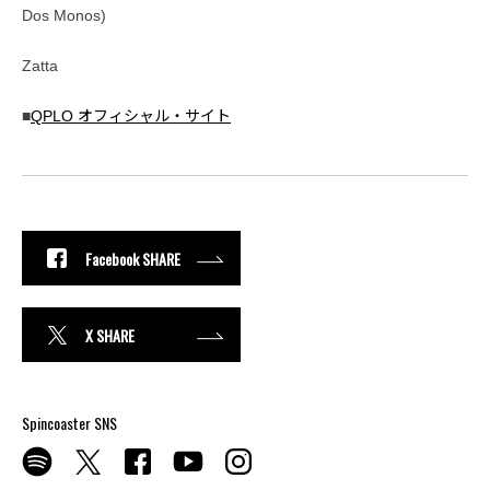
Dos Monos)
Zatta
■
QPLO オフィシャル・サイト
Facebook SHARE
X SHARE
Spincoaster SNS