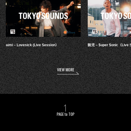
aimi – Lovesick (Live Session）
鋭児 – $uper $onic（Live 
VIEW MORE
PAGE to TOP