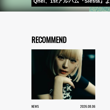
Qnel、1stアルバム『Siest
RECOMMEND
NEWS
2026.08.06