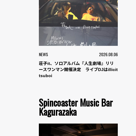
NEWS
2026.08.06
荘子it、ソロアルバム『人生劇場』リリ
ースワンマン開催決定 ライブDJはillicit
tsuboi
Spincoaster Music Bar
Kagurazaka