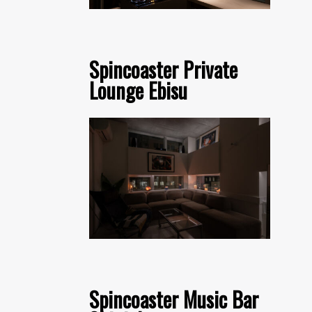
Spincoaster Private
Lounge Ebisu
Spincoaster Music Bar