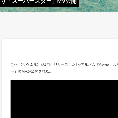
a』より「スーパースター」MV公開
Qnel（クウネル）が4月にリリースした1stアルバム『Siesta
ー」のMVが公開された。