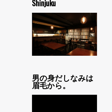
Shinjuku
男の身だしなみは
眉毛から。