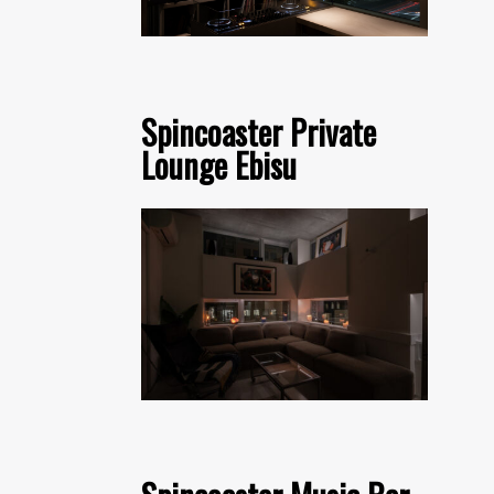
Spincoaster Private
Lounge Ebisu