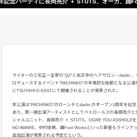
n.1周年記念パーティに長岡亮介 ＋ STUTS、オーガ、踊Fo
ライターの三宅正一主宰の”Q2″と祐天寺のヘアサロン・darlin
ロデュースするイベント”PACHINKO”の本格的な始動となる公演
にTSUTAYA O-EASTにて開催されることが発表された。
本公演は”PACHINKO”のローンチとdarlin.のオープン1周年を
あり、第一弾出演アーティストとしてペトロールズの長岡亮介とS
シャルユニット、長岡亮介 ＋ STUTS、OGRE YOU ASSHOLE
NO AWARE、中村佳穂、踊Foot Worksといった新星もライン
追加出演が発表される予定だという。