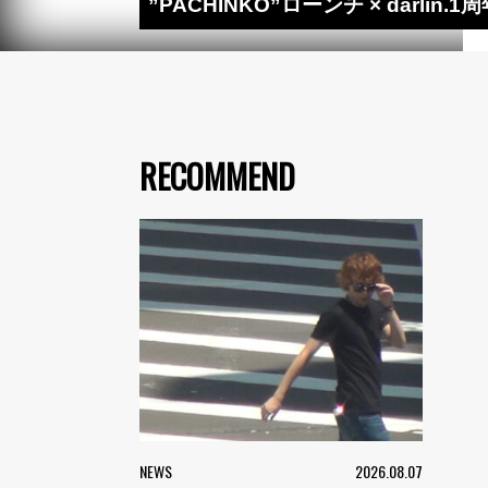
”PACHINKO”ローンチ × darli
RECOMMEND
NEWS
2026.08.07