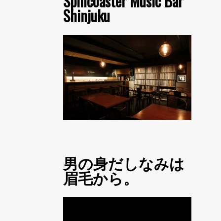
Spincoaster Music Bar
Shinjuku
男の身だしなみは
眉毛から。