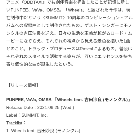
アニメ『ODDTAXI』でも劇伴音楽を担当したことが記憶に新し
いPUNPEE、VaVa、OMSB。「Wheels」と題された今作は、現
在制作中だという〈SUMMIT〉10周年のコンピレーション・アル
バムへの収録曲として制作されたもの。ゲスト・シンガーにモノ
ンクルの吉田沙良を迎え、日々の生活を車輪が転がるロード・ム
ービーになぞらえ、それぞれの視点から見える景色を描いた1曲
とのこと。トラック・プロデュースはRascalによるもの。普段は
それぞれのスタイルで活動する彼らが、互いにエッセンスを持ち
寄り個性的な曲が誕生したという。
【リリース情報】
PUNPEE, VaVa, OMSB 『Wheels feat. 吉田沙良 (モノンクル)』
Release Date：2021.08.25 (Wed.)
Label：SUMMIT, Inc.
Tracklist：
1. Wheels feat. 吉田沙良 (モノンクル)