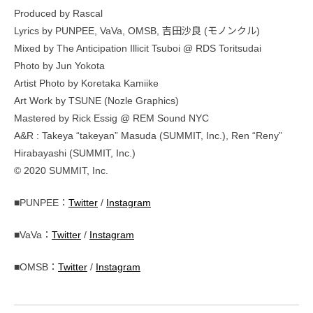
Produced by Rascal
Lyrics by PUNPEE, VaVa, OMSB, 吉田沙良 (モノンクル)
Mixed by The Anticipation Illicit Tsuboi @ RDS Toritsudai
Photo by Jun Yokota
Artist Photo by Koretaka Kamiike
Art Work by TSUNE (Nozle Graphics)
Mastered by Rick Essig @ REM Sound NYC
A&R : Takeya “takeyan” Masuda (SUMMIT, Inc.), Ren “Reny”
Hirabayashi (SUMMIT, Inc.)
© 2020 SUMMIT, Inc.
■PUNPEE：
Twitter
/
Instagram
■VaVa：
Twitter
/
Instagram
■OMSB：
Twitter
/
Instagram