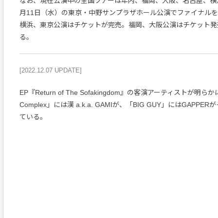
なお、現在公演中の全国ツアーは年内、福岡、大阪、名古屋、横
月11日（水）の東京・中野サンプラザホール公演でファイナル
横浜、東京公演はチケットが完売。福岡、大阪公演はチケット発
る。
[2022.12.07 UPDATE]
EP『Return of The Sofakingdom』の客演アーティストが明らか
Complex」には漢 a.k.a. GAMIが、「BIG GUY」にはGAPP
ている。