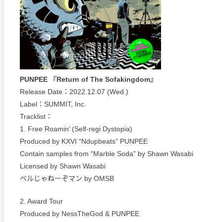
PUNPEE 『Return of The Sofakingdom』
Release Date：2022.12.07 (Wed.)
Label：SUMMIT, Inc.
Tracklist：
1. Free Roamin’ (Self-regi Dystopia)
Produced by KXVI “Ndupbeats” PUNPEE
Contain samples from “Marble Soda” by Shawn Wasabi
Licensed by Shawn Wasabi
ベルじゃねーぞマン by OMSB
2. Award Tour
Produced by NessTheGod & PUNPEE