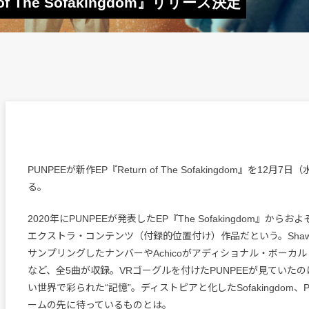
of The Sofakingdom』リリース決定
PUNPEEが新作EP『Return of The Sofakingdom』を12月
る。
2020年にPUNPEEが発表したEP『The Sofakingdom』から
エクストラ・コンテンツ（付録的位置付け）作品だという。Shawn 
サンプリングしたナンバーやAchicoがアディショナル・ボーカ
など、全5曲が収録。VRゴーグルを付けたPUNPEEが見ていた
い世界で彩られた“記憶”。ディストピアと化したSofakingdom、
ームの先に待っているものとは。