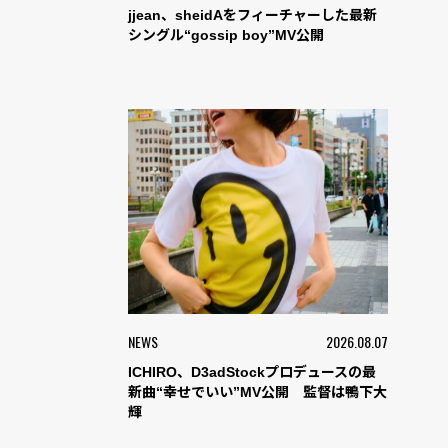
jjean、sheidAをフィーチャーした最新
シングル“gossip boy”MV公開
NEWS
2026.08.07
ICHIRO、D3adStockプロデュースの最
新曲“幸せでいい”MV公開 監督は鴨下大
輝