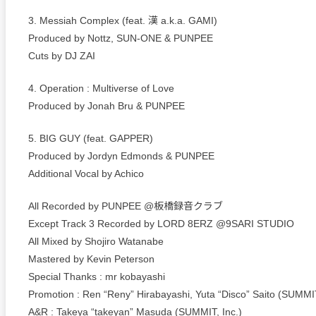
3. Messiah Complex (feat. 漢 a.k.a. GAMI)
Produced by Nottz, SUN-ONE & PUNPEE
Cuts by DJ ZAI
4. Operation : Multiverse of Love
Produced by Jonah Bru & PUNPEE
5. BIG GUY (feat. GAPPER)
Produced by Jordyn Edmonds & PUNPEE
Additional Vocal by Achico
All Recorded by PUNPEE @板橋録音クラブ
Except Track 3 Recorded by LORD 8ERZ @9SARI STUDIO
All Mixed by Shojiro Watanabe
Mastered by Kevin Peterson
Special Thanks : mr kobayashi
Promotion : Ren “Reny” Hirabayashi, Yuta “Disco” Saito (SUMMIT
A&R : Takeya “takeyan” Masuda (SUMMIT, Inc.)