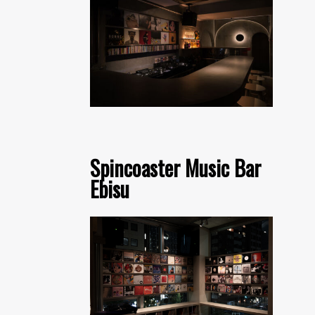
Spincoaster Music Bar
Ebisu