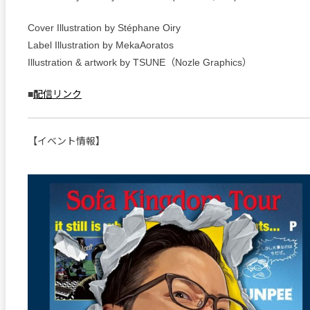
Cover Illustration by Stéphane Oiry
Label Illustration by MekaAoratos
Illustration & artwork by TSUNE（Nozle Graphics）
■
配信リンク
【イベント情報】