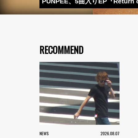
PUNPEE、5曲入りEP『Return 
RECOMMEND
NEWS
2026.08.07