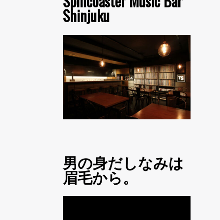
Spincoaster Music Bar
Shinjuku
男の身だしなみは
眉毛から。