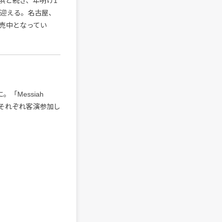
浜と続き、年明け1
を迎える。名古屋、
売中となってい
に。「Messiah
ERがそれぞれ客演参加し