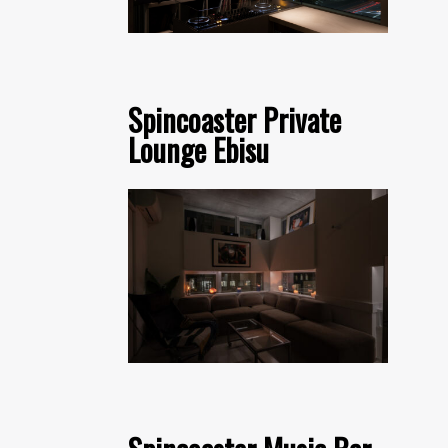
Spincoaster Private
Lounge Ebisu