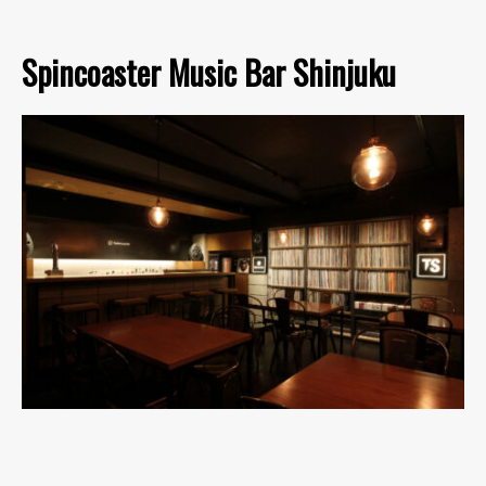
Spincoaster Music Bar Shinjuku