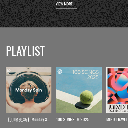
VIEW MORE
PLAYLIST
【月曜更新】Monday Spin
100 SONGS OF 2025
MIND TRAVEL