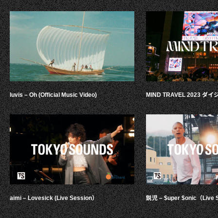
luvis – Oh (Official Music Video)
MIND TRAVEL 2023 
aimi – Lovesick (Live Session）
鋭児 – $uper $onic（Live 