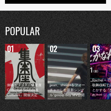
POPULAR
Rachel 
体験型フェス『集楽座
jjean、sheidAをフィー
歌舞伎町で
Collective Sounds &
チャーした最新シング
とかする『
Cultures』開催決定
ル“gossip boy”MV公開
れーーッ』