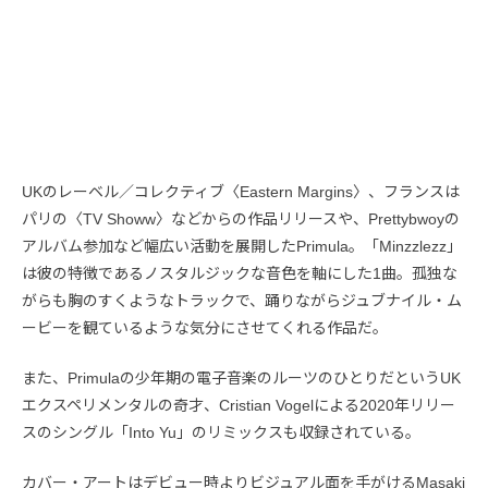
UKのレーベル／コレクティブ〈Eastern Margins〉、フランスは
パリの〈TV Showw〉などからの作品リリースや、Prettybwoyの
アルバム参加など幅広い活動を展開したPrimula。「Minzzlezz」
は彼の特徴であるノスタルジックな音色を軸にした1曲。孤独な
がらも胸のすくようなトラックで、踊りながらジュブナイル・ム
ービーを観ているような気分にさせてくれる作品だ。
また、Primulaの少年期の電子音楽のルーツのひとりだというUK
エクスペリメンタルの奇才、Cristian Vogelによる2020年リリー
スのシングル「Into Yu」のリミックスも収録されている。
カバー・アートはデビュー時よりビジュアル面を手がけるMasaki