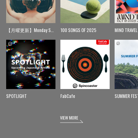
【月曜更新】Monday Spin
100 SONGS OF 2025
MIND TRAVEL
SPOTLIGHT
FabCafe
SUMMER FES
VIEW MORE