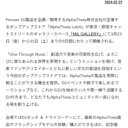
2024.02.22
Pioneer DJ製品を企画／開発するAlphaTheta株式会社が主催す
るポップアップストア『AlphaTheta Lab®』が東京・原宿キャッ
トストリートのギャラリースペース
「MIL GALLERY」
にて3月23
日（金）から31日（土）までの9日間にわたって開催される。
「One Through Music： 創造力で音楽の可能性を広げ、よろこ
びに満ちあふれる世界を実現する」というミッションを掲げ、音
楽ファンやクリエイターとともに新しい文化の創造を目指すとい
う今回のポップアップストアでは、AlphaThetaの製品を実際に
触ることができる機会を提供。DJイベントや親子で楽しめるワ
ークショップなど、これからDJを始めたい人や第一線で活躍する
DJの方まで、どなたでもAlphaThetaコミュニティの一員になれ
る場を創り上げる。
会場ではDJタッチ ＆ トライコーナーにて、最新のAlphaTheta製
品やフラッグシップモデルの体験／購入ができるほか、記念撮