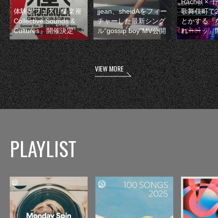
Rachel 
体験型フェス『集楽座
jjean、sheidAをフィー
歌舞伎町で
Collective Sounds &
チャーした最新シング
とかする『
Cultures』開催決定
ル“gossip boy”MV公開
れーーッ』
VIEW MORE
PLAYLIST