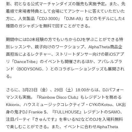
影、初となる公式マーチャンダイズの販売も実施予定。また、先
着順で来場者特典として会場にてアンケートに答えていただいた
方に、人気製品「CDJ-3000」「DJM-A9」などのモデルにした4
種類のガシャポンを無料で回すことができる。
期間中にはDJ未経験の方でもいちからDJを学ぶことができる特
別レッスンや、親子向けのワークショップ、AlphaTheta商品企
画担当によるレクチャー、ストリートダンサー向けの新iOSアプ
リ「DanceTribe」のイベントも開催されるほか、アパレルブラ
ンド〈BODYSONG．〉とのコラボレーショングッズも展開され
る。
さらに、3月23日（金）、29日（土）18:00からは、DJパフォー
マンスも実施。『Rainbow Disco Club』もレジデントを務める
Kikiorix、ハウスミュージックコレクティブ・CYKのKotsu、UK出
身の鬼才DJ Frankie $、『FULLHOUSE』レジデントのSAMO、
注目パーティ『きゅんです』を率いるN2などのDJを入場料無料
で楽しむことができる。また、イベントに合わせAlphaTheta