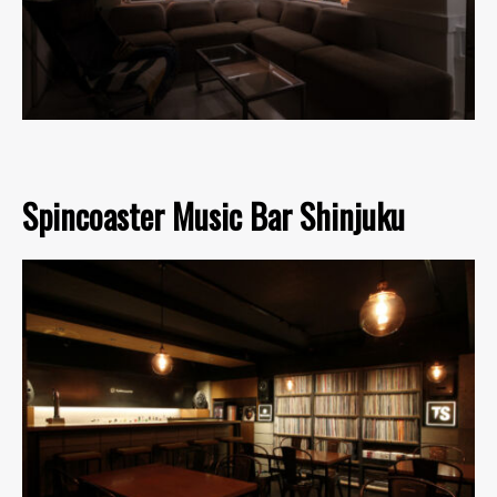
Spincoaster Music Bar Shinjuku