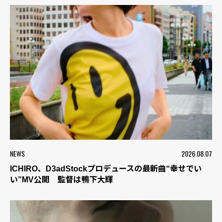
NEWS
2026.08.07
ICHIRO、D3adStockプロデュースの最新曲“幸せでい
い”MV公開 監督は鴨下大輝