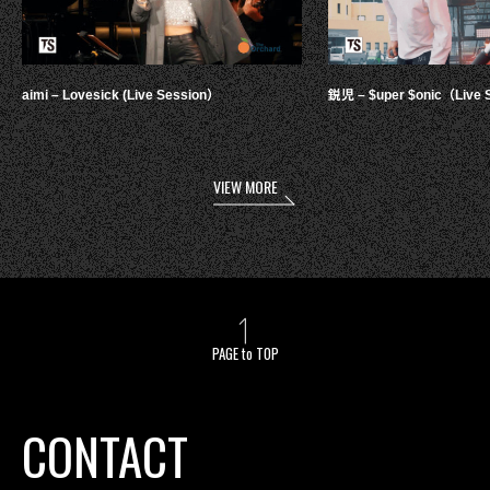
aimi – Lovesick (Live Session）
鋭児 – $uper $onic（Live 
VIEW MORE
PAGE to TOP
CONTACT