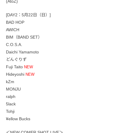
(AtoZ)
[DAY2：5月22日（日）]
BAD HOP
AWICH
BIM（BAND SET）
C.O.S.A.
Daichi Yamamoto
どんぐりず
Fuji Taito
NEW
Hideyoshi
NEW
kZm
MONJU
ralph
5lack
Tohji
¥ellow Bucks
＜NEW COMER SHOT LIVE＞