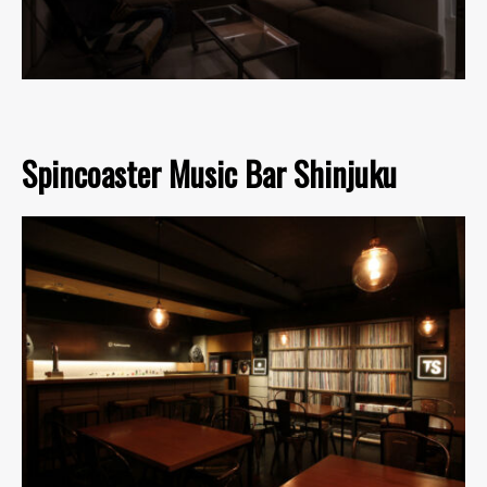
Spincoaster Music Bar Shinjuku