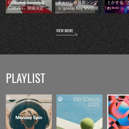
Collective Sounds &
チャーした最新シング
とかする『
Cultures』開催決定
ル“gossip boy”MV公開
れーーッ』
VIEW MORE
PLAYLIST