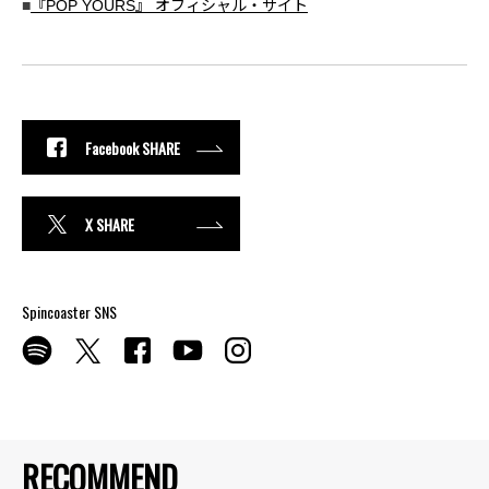
■
『POP YOURS』 オフィシャル・サイト
Facebook SHARE
X SHARE
Spincoaster SNS
RECOMMEND