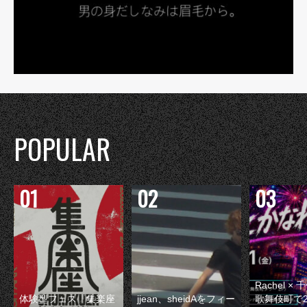
POPULAR
Rachel 
体験型フェス『集楽座
jjean、sheidAをフィー
歌舞伎町で