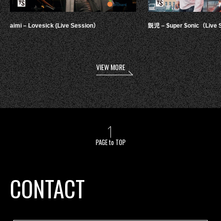
aimi – Lovesick (Live Session）
鋭児 – $uper $onic（Live 
VIEW MORE
PAGE to TOP
CONTACT