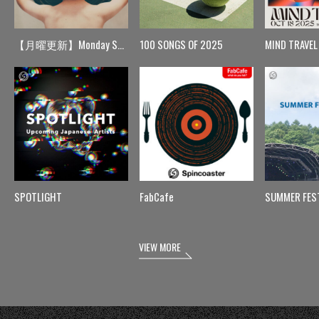
【月曜更新】Monday Spin
100 SONGS OF 2025
MIND TRAVEL
SPOTLIGHT
FabCafe
SUMMER FES
VIEW MORE