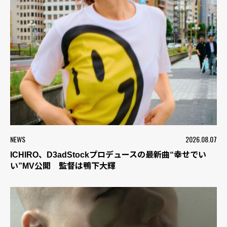
NEWS
2026.08.07
ICHIRO、D3adStockプロデュースの最新曲“幸せでい
い”MV公開 監督は鴨下大輝