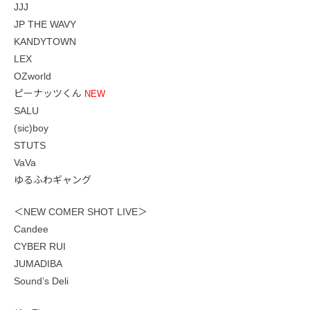
JJJ
JP THE WAVY
KANDYTOWN
LEX
OZworld
ピーナッツくん
NEW
SALU
(sic)boy
STUTS
VaVa
ゆるふわギャング
＜NEW COMER SHOT LIVE＞
Candee
CYBER RUI
JUMADIBA
Sound’s Deli