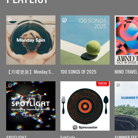
【月曜更新】Monday Spin
100 SONGS OF 2025
MIND TRAVEL
SPOTLIGHT
FabCafe
SUMMER FES