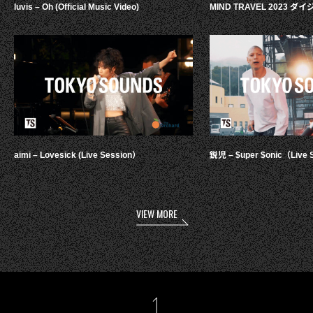
luvis – Oh (Official Music Video)
MIND TRAVEL 2023 
aimi – Lovesick (Live Session）
鋭児 – $uper $onic（Live 
VIEW MORE