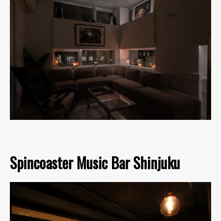
Spincoaster Music Bar Shinjuku