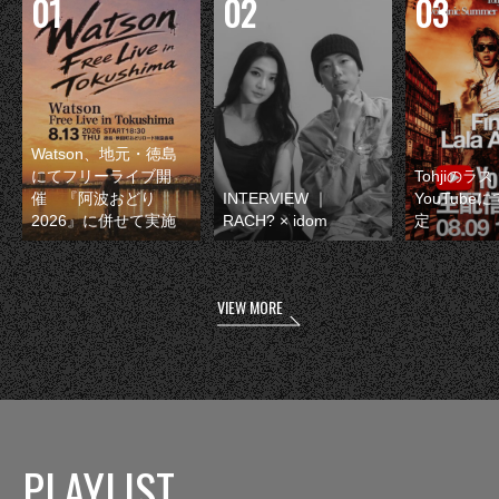
Watson、地元・徳島
にてフリーライブ開
Tohjiのラ
催 『阿波おどり
INTERVIEW ｜
YouTube
2026』に併せて実施
RACH? × idom
定
VIEW MORE
PLAYLIST