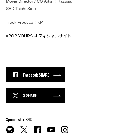
Movie Director / CG Artist：Kazusa
SE：Taishi Sato
Track Produce：KM
■
POP YOURS オフィシャルサイト
Facebook SHARE
X SHARE
Spincoaster SNS