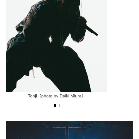
Tohji（photo by Daiki Miura）
Tohji & 