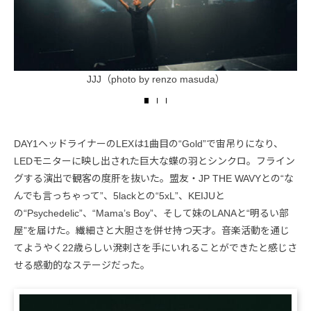
JJJ（photo by renzo masuda）
DAY1ヘッドライナーのLEXは1曲目の“Gold”で宙吊りになり、
LEDモニターに映し出された巨大な蝶の羽とシンクロ。フライン
グする演出で観客の度肝を抜いた。盟友・JP THE WAVYとの“な
んでも言っちゃって”、5lackとの“5xL”、KEIJUと
の“Psychedelic”、“Mama’s Boy”、そして妹のLANAと“明るい部
屋”を届けた。繊細さと大胆さを併せ持つ天才。音楽活動を通じ
てようやく22歳らしい溌剌さを手にいれることができたと感じさ
せる感動的なステージだった。