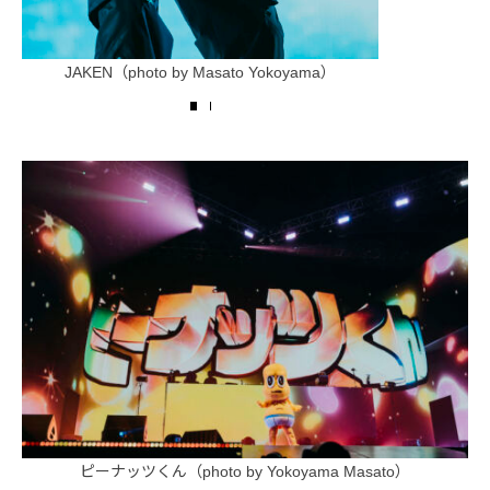
Kohjiya（
JAKEN（photo by Masato Yokoyama）
ピーナッツくん（photo by Yokoyama Masato）