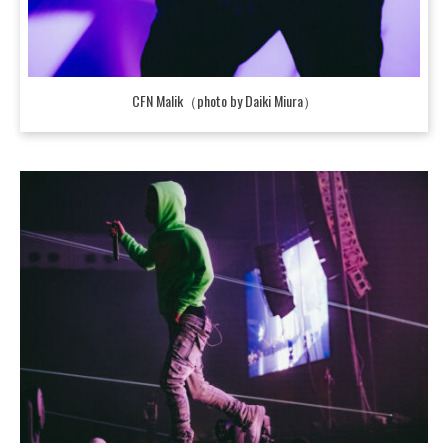
CFN Malik（photo by Daiki Miura）