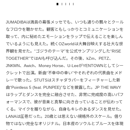
JUMADIBAは満員の幕張メッセでも、いつも通りの飄々とクール
なフロウを聴かせた。観客ともしっかりとコミュニケーションを
取って、内に秘めたエモーションをラップで伝えることを楽しん
でいるようにも見えた。続くOZworldは大舞台映えする壮大な世
界観を見せた。“ゴジラのテーマ”を公式サンプリングした“RISE
TOGETHER”ではAIも呼び込んだ。その後、kZm、PETZ、
JNKMN、Awich、Money Horse、U-LeeがYENTOWNとしてシー
クレットで出演。新曲“不幸中の幸い”やそれぞれの代表曲をメド
レーで歌った。STUTSはスチャダラパーをフィーチャーした新
曲“Pointless 5 (feat. PUNPEE)”などを披露した。JP THE WAVY
はラップとダンスを完全に融合させた、非常に完成度の高いパフ
ォーマンスで、彼が音楽と真摯に向き合っていることが伝わって
くる。マイクを握りながら、自身もキレのあるダンスを見せた。
LANAは圧巻だった。20歳とは思えない規格外のスケール。借り
物ではない完全なオリジナル。日本産のソウルとブルースを体現