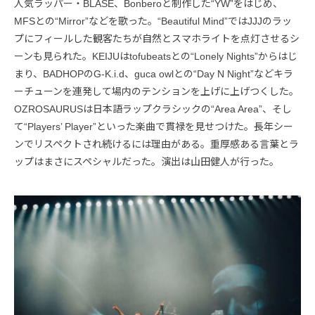
人気ラッパー・BLASÉ、Bonberoと制作した“YW”をはじめ、
MFSとの“Mirror”などを歌った。“Beautiful Mind”ではJJJのラッ
プにフィールした観客たちが自然とスマホライトを点灯させるシ
ーンも見られた。KEIJUはtofubeatsとの“Lonely Nights”からはじ
まり、BADHOPのG-K.i.d、guca owlとの“Day N Night”などキラ
ーチューンを連発して場内のテンションを上げに上げつくした。
OZROSAURUSは日本語ラップクラシックの“Area Area”、そし
て“Players’ Player”といった楽曲で貫禄を見せつけた。長年シー
ンでリスペクトされ続けるには理由がある。重厚感ある言葉とラ
ップはまさにスペシャルだった。演出は山田健人が行った。