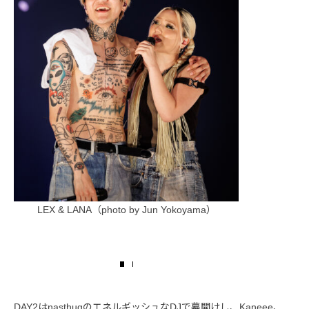
LEX & LANA（photo by Jun Yokoyama）
LEX（ph
DAY2はnasthugのエネルギッシュなDJで幕開けし、Kaneee、