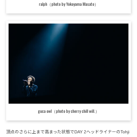
ralph（photo by Yokoyama Masato）
guca owl（photo by cherry chill will.）
頂点のさらに上まで高まった状態でDAY 2ヘッドライナーのTohji