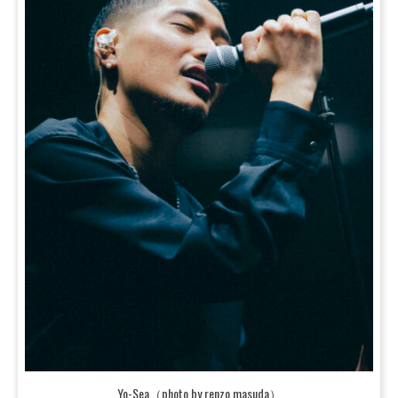
Yo-Sea（photo by renzo masuda）