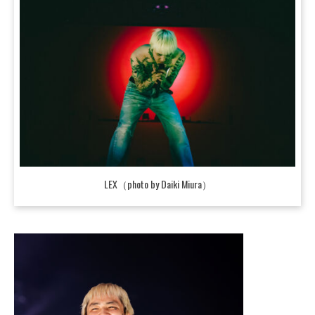
LEX（photo by Daiki Miura）