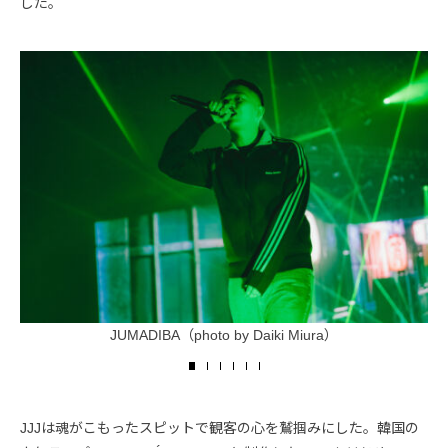
した。
JUMADIBA（photo by Daiki Miura）
JJJは魂がこもったスピットで観客の心を鷲掴みにした。韓国の