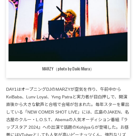
MARZY（photo by Daiki Miura）
DAY1はオープニングDJのMARZYが空気を作り、午前中から
KviBaba、Lunv Loyal、Yvng Patraと実力者が目白押しで、開演
直後から大きな歓声と合唱で会場が包まれた。毎年スターを輩出
している「NEW COMER SHOT LIVE」には、広島のJAKEN、名
古屋のクルー・L.O.S.T、Abemaの人気オーディション番組『ラ
ップスタア 2024』への出演で話題のKohjiyaらが登場した。お昼
帯にはVTuberとしても人気が高いピーナッツくん、強烈なリズ