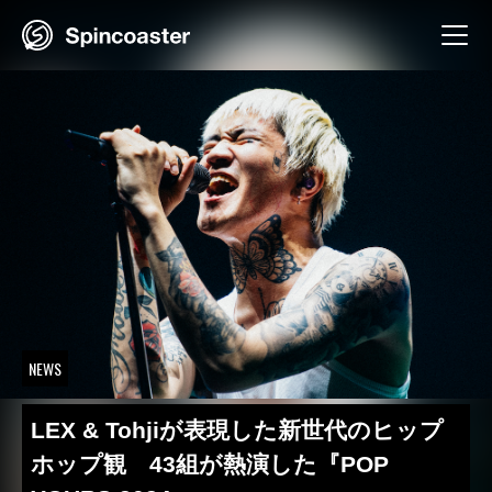
Skip
to
content
NEWS
LEX & Tohjiが表現した新世代のヒップ
ホップ観 43組が熱演した『POP