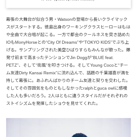
幕張の大舞台が似合う男・Watsonの登場から長いクライマック
スがスタートする。徳島出身のワーキングクラスヒーローはもは
や全曲で大合唱が起こる。一方で都会のクールネスを突き詰めた
IOもMonyHorseとの“City Of Dreams”や“TOKYO KIDS”でぶち上
げる。サンプリングされた美空ひばりすらもみんなが歌った。爆
発寸前まで高まったテンションでJin Doggが“BLUE feat.
PETZ”、そして“街風”を叩きつける。そしてYoung Cocoと“チー
ム友達Dirty Kansai Remix”に流れ込んで、話題の千葉雄喜が満を
持して幕張に。あふれんばかりのチーム友達と契りを交わした。
そしてその雰囲気をものともしなかったralphとguca owlに感嘆
した人も多いだろう。2人はともに違うスタイルだがそれぞれの
ストイシズムを発揮したショウを見せてくれた。