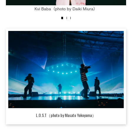
Kvi Baba（photo by Daiki Miura）
L.O.S.T（photo by Masato Yokoyama）