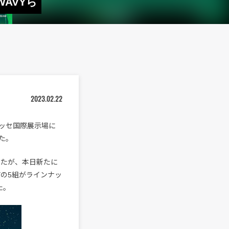
WAVYら
2023.02.22
メッセ国際展示場に
れた。
なったが、本日新たに
WAVYの5組がラインナッ
た。