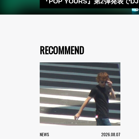
『POP YOURS』第2弾発表でDJ R
RECOMMEND
NEWS
2026.08.07