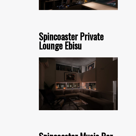
Spincoaster Private
Lounge Ebisu