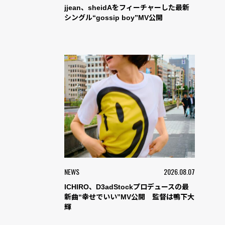
jjean、sheidAをフィーチャーした最新
シングル“gossip boy”MV公開
NEWS
2026.08.07
ICHIRO、D3adStockプロデュースの最
新曲“幸せでいい”MV公開 監督は鴨下大
輝