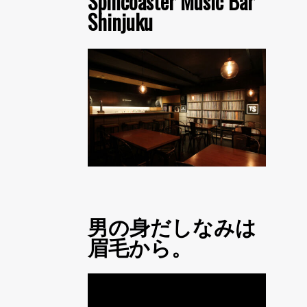
Spincoaster Music Bar
Shinjuku
男の身だしなみは
眉毛から。