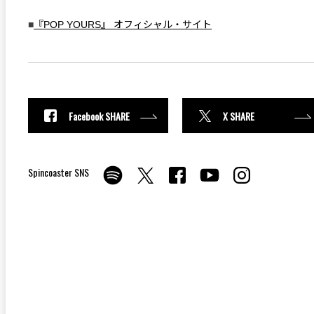
■
『POP YOURS』 オフィシャル・サイト
Facebook SHARE
X SHARE
Spincoaster SNS