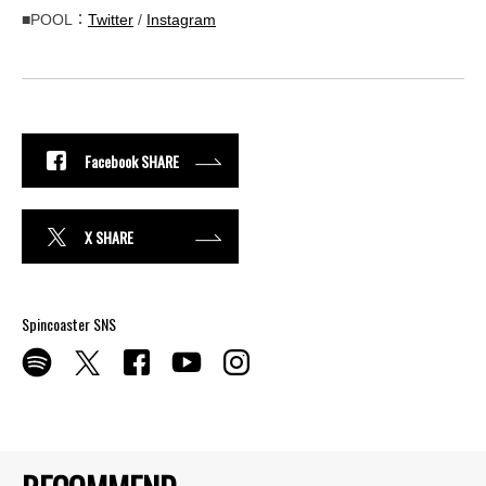
■POOL：
Twitter
/
Instagram
Facebook SHARE
X SHARE
Spincoaster SNS