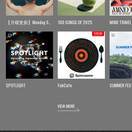
【月曜更新】Monday Spin
100 SONGS OF 2025
MIND TRAVEL
SPOTLIGHT
FabCafe
SUMMER FES
VIEW MORE