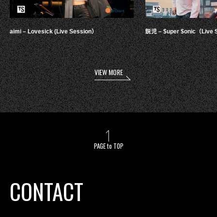
aimi – Lovesick (Live Session）
鋭児 – $uper $onic（Live 
VIEW MORE
PAGE to TOP
CONTACT