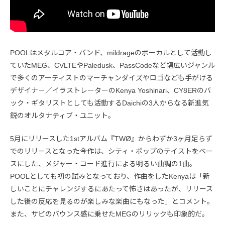
POOLはメタルコア・バンド、mildrageのボーカルとして活動し
ていたMEG、CVLTEやPaledusk、PassCodeなど幅広いジャンル
で多くのアーティストのマーチャンダイズやロゴなども手がける
デザイナー／イラストレーターのKenya Yoshinari、CY8ERのバ
ック・ギタリストとしても活動するDaichiの3人からなる新進気
鋭のオルタナティブ・ユニット。
5月にリリースした1stアルバム『TWØ』からわずか3ヶ月足らず
でのリリースとなった今作は、シティ・ポップのテイストをベー
スにした、メジャー・コード進行による明るい曲調の1曲。
POOLとしても初の試みとなっており、作曲をしたKenyaは「新
しいことにチャレンジするにあたって怖さはあったが、リリース
した後の反応を見るのが楽しみな楽曲にもなった」とコメント。
また、サビのバウンス感に乗せたMEGのリリックも印象的だ。