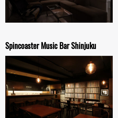
Spincoaster Music Bar Shinjuku