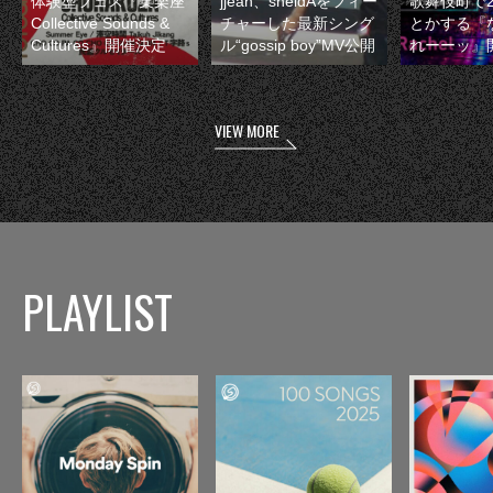
体験型フェス『集楽座
jjean、sheidAをフィー
歌舞伎町で
Collective Sounds &
チャーした最新シング
とかする『
Cultures』開催決定
ル“gossip boy”MV公開
れーーッ』
VIEW MORE
PLAYLIST