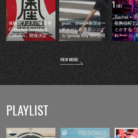
Rachel 
体験型フェス『集楽座
jjean、sheidAをフィー
歌舞伎町で
Collective Sounds &
チャーした最新シング
とかする『
Cultures』開催決定
ル“gossip boy”MV公開
れーーッ』
VIEW MORE
PLAYLIST