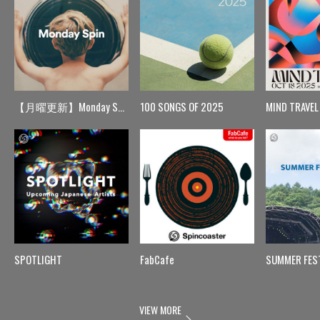
【月曜更新】Monday Spin
100 SONGS OF 2025
MIND TRAVEL
SPOTLIGHT
FabCafe
SUMMER FES
VIEW MORE