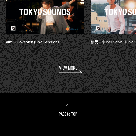
aimi – Lovesick (Live Session）
鋭児 – $uper $onic（Live 
VIEW MORE
PAGE to TOP