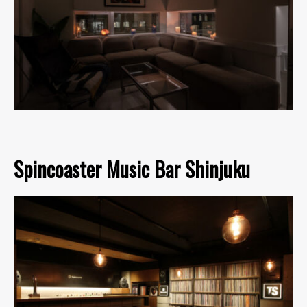
Spincoaster Music Bar Shinjuku