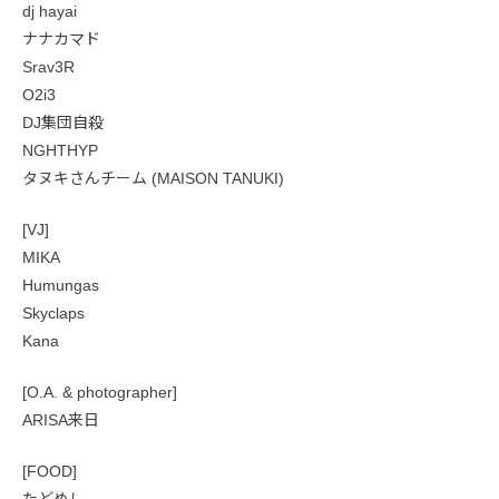
dj hayai
ナナカマド
Srav3R
O2i3
DJ集団自殺
NGHTHYP
タヌキさんチーム (MAISON TANUKI)
[VJ]
MIKA
Humungas
Skyclaps
Kana
[O.A. & photographer]
ARISA来日
[FOOD]