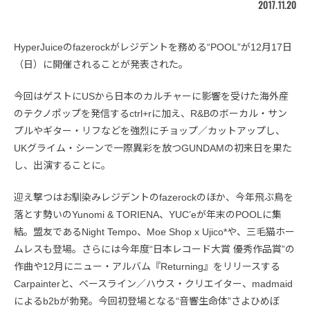
2017.11.20
HyperJuiceのfazerockがレジデントを務める“POOL”が12月17日
（日）に開催されることが発表された。
今回はゲストにUSから日本のカルチャーに影響を受けた海外産
のテクノポップを発信するctrl+rに加え、R&Bのボーカル・サン
プルやギター・リフなどを強烈にチョップ／カットアップし、
UKグライム・シーンで一際異彩を放つGUNDAMの初来日を果た
し、出演することに。
迎え撃つはお馴染みレジデントのfazerockのほか、今年飛ぶ鳥を
落とす勢いのYunomi & TORIENA、YUC’eが年末のPOOLに集
結。盟友であるNight Tempo、Moe Shop x Ujico*や、三毛猫ホー
ムレスも登場。さらには今年度“日本レコード大賞 優秀作品賞”の
作曲や12月にニュー・アルバム『Returning』をリリースする
Carpainterと、ベースライン／ハウス・クリエイター、madmaid
によるb2bが勃発。今回初登場となる“音響生命体”さよひめぼ