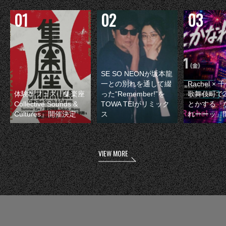
SE SO NEONが坂本龍
一との別れを通して綴
Rachel 
体験型フェス『集楽座
った“Remember!”を
歌舞伎町で
Collective Sounds &
TOWA TEIがリミック
とかする『
Cultures』開催決定
ス
れーーッ』
VIEW MORE