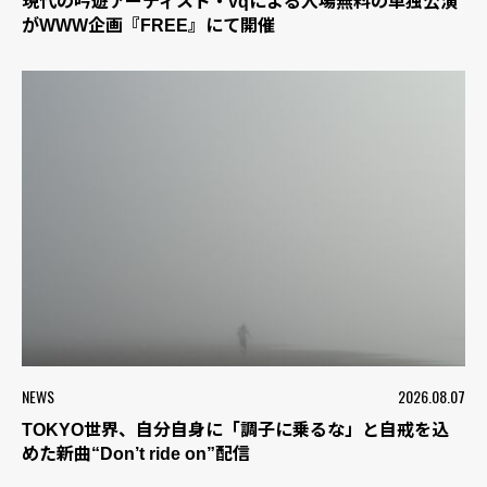
現代の吟遊アーティスト・vqによる入場無料の単独公演
がWWW企画『FREE』にて開催
NEWS
2026.08.07
TOKYO世界、自分自身に「調子に乗るな」と自戒を込
めた新曲“Don’t ride on”配信