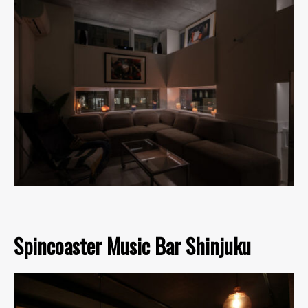
Spincoaster Music Bar Shinjuku