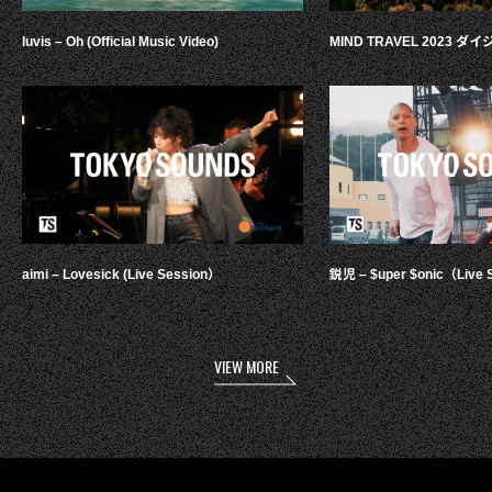
luvis – Oh (Official Music Video)
MIND TRAVEL 2023 
aimi – Lovesick (Live Session）
鋭児 – $uper $onic（Live 
VIEW MORE