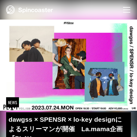
Skip
to
content
NEWS
dawgss × SPENSR × lo-key designに
よるスリーマンが開催 La.mama企画