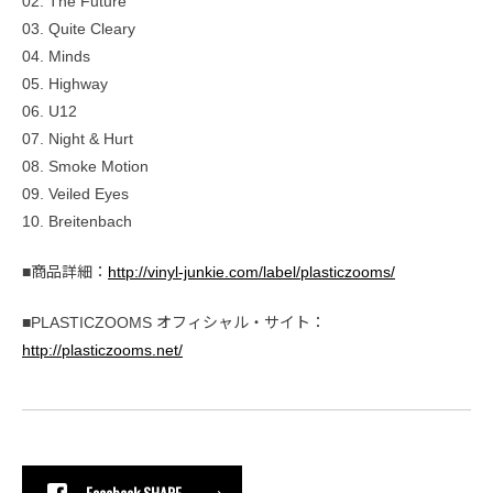
02. The Future
03. Quite Cleary
04. Minds
05. Highway
06. U12
07. Night & Hurt
08. Smoke Motion
09. Veiled Eyes
10. Breitenbach
■商品詳細：
http://vinyl-junkie.com/label/plasticzooms/
■PLASTICZOOMS オフィシャル・サイト：
http://plasticzooms.net/
Facebook SHARE