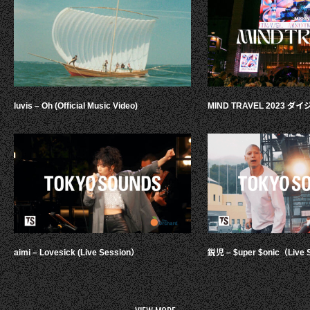
luvis – Oh (Official Music Video)
MIND TRAVEL 2023 
aimi – Lovesick (Live Session）
鋭児 – $uper $onic（Live 