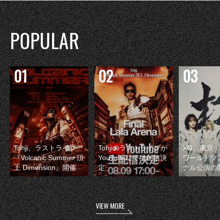
POPULAR
Tohji、ラストライブ
Tohjiのラストライブが
XG、東京
『Volcanic Summer 頂
YouTubeにて生配信決
ワールドツ
上 Dimension』開催
定
ナル公演の
VIEW MORE