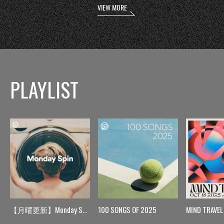
VIEW MORE
PLAYLIST
【月曜更新】Monday Spin
100 SONGS OF 2025
MIND TRAVEL