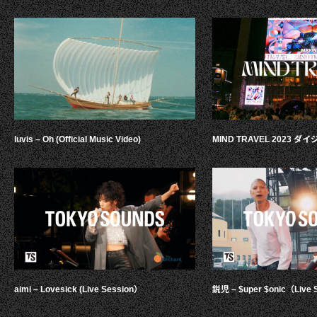
luvis – Oh (Official Music Video)
MIND TRAVEL 2023 
aimi – Lovesick (Live Session）
鋭児 – $uper $onic（Live 