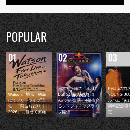
POPULAR
日本初上陸の『Red
KEIJUの
Watson、地元・徳島
Bull Symphonic』に
YOUNG JU
にてフリーライブ開
Awichが出演 4都市巡
ルバム『juzz
催 『阿波おどり
るシンフォニックライ
周年記念盤
2026』に併せて実施
ブ開催
定