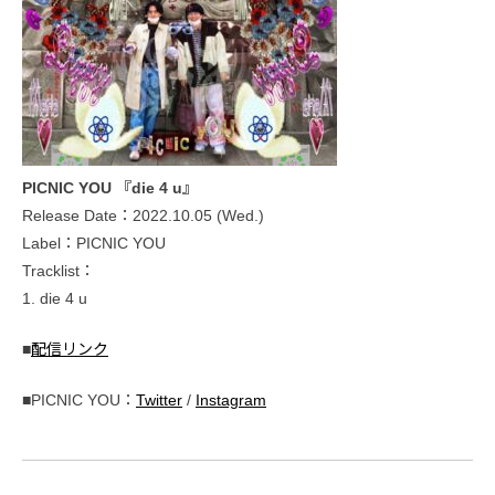
PICNIC YOU 『die 4 u』
Release Date：2022.10.05 (Wed.)
Label：PICNIC YOU
Tracklist：
1. die 4 u
■
配信リンク
■PICNIC YOU：
Twitter
/
Instagram