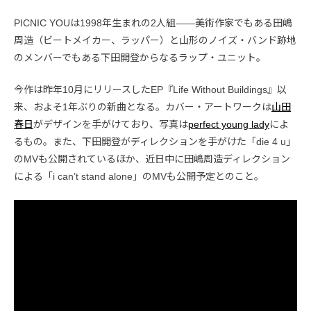
PICNIC YOUは1998年生まれの2人組――美術作家でもある田嶋
周造（ビートメイカー、ラッパー）と山形のノイズ・バンド跡地
のメンバーでもある下田開登からなるラップ・ユニット。
今作は昨年10月にリリースしたEP『Life Without Buildings』以
来、およそ1年ぶりの新曲となる。カバー・アートワークは
山田
春日
がデザインを手がけており、写真は
perfect young lady
によ
るもの。また、下田開登がディレクションを手がけた「die 4 u」
のMVも公開されているほか、近日中に田嶋周造ディレクション
による「i can’t stand alone」のMVも公開予定とのこと。