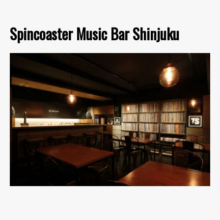
Spincoaster Music Bar Shinjuku