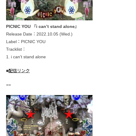
PICNIC YOU 『i can’t stand alone』
Release Date：2022.10.05 (Wed.)
Label：PICNIC YOU
Tracklist：
1. i can’t stand alone
■
配信リンク
==