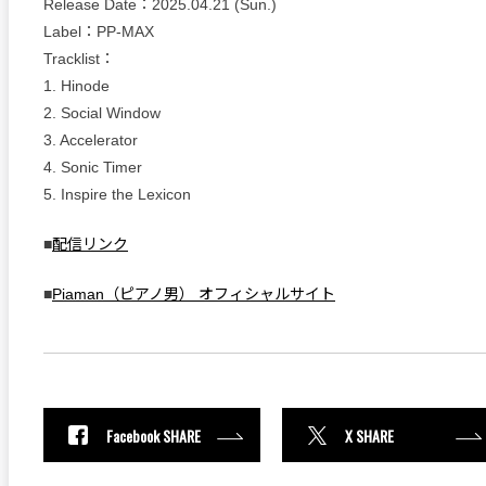
Release Date：2025.04.21 (Sun.)
Label：PP-MAX
Tracklist：
1. Hinode
2. Social Window
3. Accelerator
4. Sonic Timer
5. Inspire the Lexicon
■
配信リンク
■
Piaman（ピアノ男） オフィシャルサイト
Facebook SHARE
X SHARE