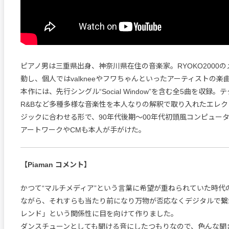
ピアノ男は三重県出身、神奈川県在住の音楽家。RYOKO2000
動し、個人ではvalkneeやフワちゃんといったアーティストの
本作には、先行シングル“Social Window”を含む全5曲を収録
R&Bなど多種多様な音楽性を本人なりの解釈で取り入れたエレ
ジックに合わせる形で、90年代後期〜00年代初頭風コンピュー
アートワークやCMも本人が手がけた。
【Piaman コメント】
かつて“マルチメディア”という言葉に希望が重ねられていた時代
ながら、それすらも当たり前になり万物が否応なくデジタルで繋
レンド」という関係性に目を向けて作りました。
ダンスチューンとしても聞ける音にしたつもりなので、色んな聞