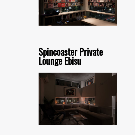
Spincoaster Private
Lounge Ebisu