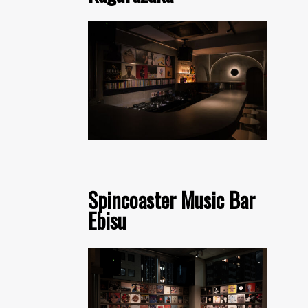
Spincoaster Music Bar
Ebisu