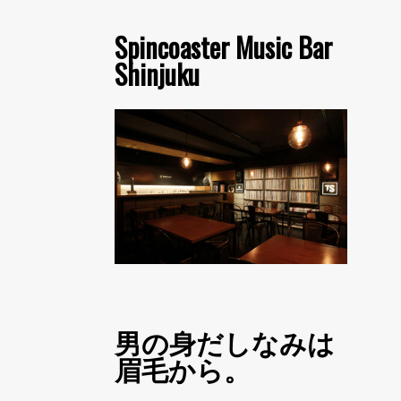
Spincoaster Music Bar
Shinjuku
男の身だしなみは
眉毛から。