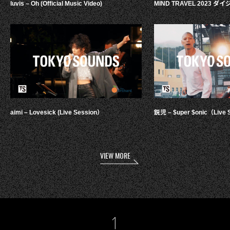
luvis – Oh (Official Music Video)
MIND TRAVEL 2023 
aimi – Lovesick (Live Session）
鋭児 – $uper $onic（Live 
VIEW MORE