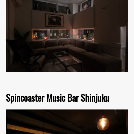
Spincoaster Music Bar Shinjuku