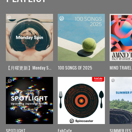
【月曜更新】Monday Spin
100 SONGS OF 2025
MIND TRAVEL
SPOTLIGHT
FabCafe
SUMMER FES