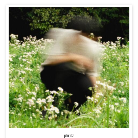
phritz