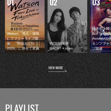
日本初上陸の
Watson、地元・徳島
Bull Symp
にてフリーライブ開
Awichが
催 『阿波おどり
INTERVIEW ｜
るシンフォ
2026』に併せて実施
RACH? × idom
ブ開催
VIEW MORE
PLAYLIST