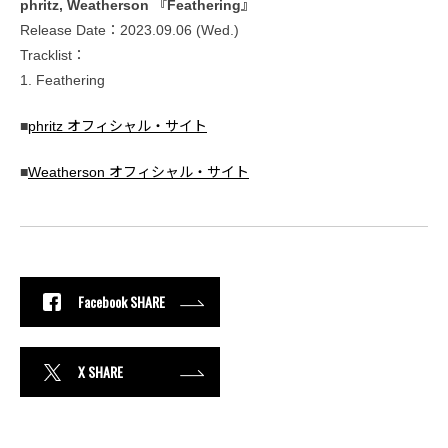
phritz, Weatherson 『Feathering』
Release Date：2023.09.06 (Wed.)
Tracklist：
1. Feathering
■
phritz オフィシャル・サイト
■
Weatherson オフィシャル・サイト
Facebook SHARE
X SHARE