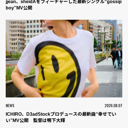
jjean、sheidAをフィーチャーした最新シングル“gossip
boy”MV公開
NEWS
2026.08.07
ICHIRO、D3adStockプロデュースの最新曲“幸せでい
い”MV公開 監督は鴨下大輝