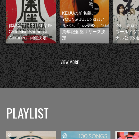
KEIJUの前名義、
YOUNG JUJUの1stア
体験型フェス『集楽座
ルバム『juzzy 92’』10
XG、東京
Collective Sounds &
周年記念盤リリース決
ワールドツ
Cultures』開催決定
定
ナル公演の
VIEW MORE
PLAYLIST