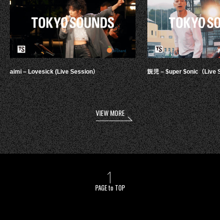
aimi – Lovesick (Live Session）
鋭児 – $uper $onic（Live 
VIEW MORE
PAGE to TOP