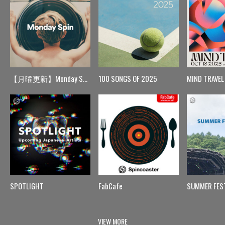
【月曜更新】Monday Spin
100 SONGS OF 2025
MIND TRAVEL
SPOTLIGHT
FabCafe
SUMMER FES
VIEW MORE