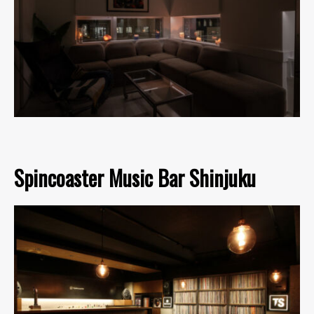
Spincoaster Music Bar Shinjuku