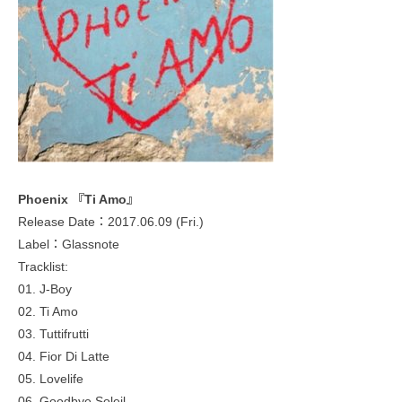
Phoenix 『Ti Amo』
Release Date：2017.06.09 (Fri.)
Label：Glassnote
Tracklist:
01. J-Boy
02. Ti Amo
03. Tuttifrutti
04. Fior Di Latte
05. Lovelife
06. Goodbye Soleil