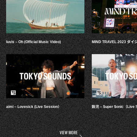
luvis – Oh (Official Music Video)
MIND TRAVEL 2023 
aimi – Lovesick (Live Session）
鋭児 – $uper $onic（Live 
VIEW MORE