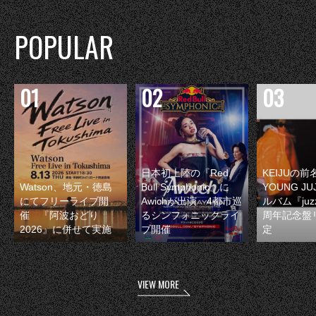
POPULAR
日本初上陸の『Red
KEIJUの
Watson、地元・徳島
Bull Symphonic』に
YOUNG JU
にてフリーライブ開
Awichが出演 4都市巡
ルバム『juzz
催 『阿波おどり
るシンフォニックライ
周年記念盤
2026』に併せて実施
ブ開催
定
VIEW MORE