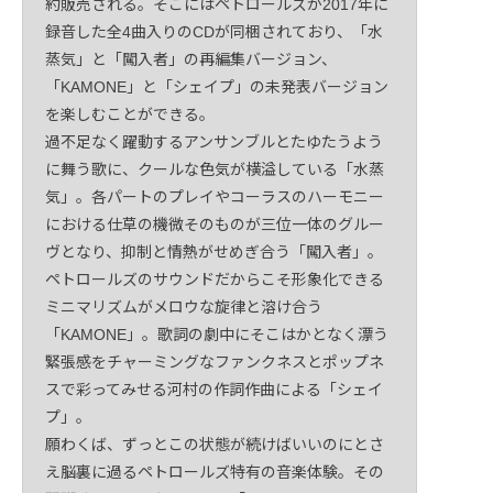
約販売される。そこにはペトロールズが2017年に
録音した全4曲入りのCDが同梱されており、「水
蒸気」と「闖入者」の再編集バージョン、
「KAMONE」と「シェイプ」の未発表バージョン
を楽しむことができる。
過不足なく躍動するアンサンブルとたゆたうよう
に舞う歌に、クールな色気が横溢している「水蒸
気」。各パートのプレイやコーラスのハーモニー
における仕草の機微そのものが三位一体のグルー
ヴとなり、抑制と情熱がせめぎ合う「闖入者」。
ペトロールズのサウンドだからこそ形象化できる
ミニマリズムがメロウな旋律と溶け合う
「KAMONE」。歌詞の劇中にそこはかとなく漂う
緊張感をチャーミングなファンクネスとポップネ
スで彩ってみせる河村の作詞作曲による「シェイ
プ」。
願わくば、ずっとこの状態が続けばいいのにとさ
え脳裏に過るペトロールズ特有の音楽体験。その