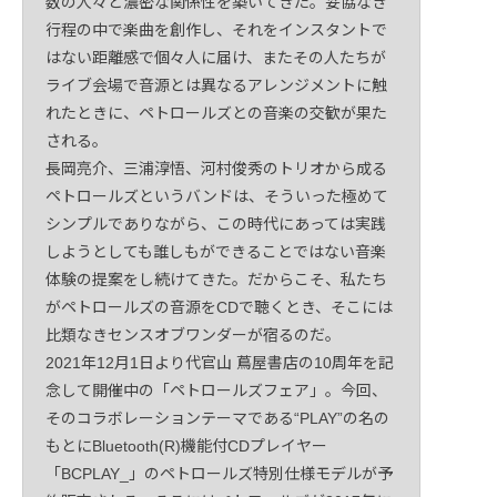
数の人々と濃密な関係性を築いてきた。妥協なき
行程の中で楽曲を創作し、それをインスタントで
はない距離感で個々人に届け、またその人たちが
ライブ会場で音源とは異なるアレンジメントに触
れたときに、ペトロールズとの音楽の交歓が果た
される。
長岡亮介、三浦淳悟、河村俊秀のトリオから成る
ペトロールズというバンドは、そういった極めて
シンプルでありながら、この時代にあっては実践
しようとしても誰しもができることではない音楽
体験の提案をし続けてきた。だからこそ、私たち
がペトロールズの音源をCDで聴くとき、そこには
比類なきセンスオブワンダーが宿るのだ。
2021年12月1日より代官山 蔦屋書店の10周年を記
念して開催中の「ペトロールズフェア」。今回、
そのコラボレーションテーマである“PLAY”の名の
もとにBluetooth(R)機能付CDプレイヤー
「BCPLAY_」のペトロールズ特別仕様モデルが予