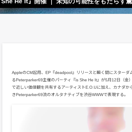
is She He It』開催 ｜ 未知の可能性をもたらす
AppleのCM起用、EP『deadpool』リリースと瞬く間にスタ
るPeterparker69主催のパーティ『is She He It』が5月12
で近しい価値観を共有するアーティストE.O.Uに加え、カナダからPeta
きPeterparker69流のオルタナティブを渋谷WWWで表現する。