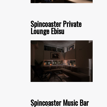
Spincoaster Private
Lounge Ebisu
Spincoaster Music Bar