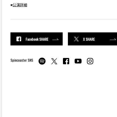
■
公演詳細
Facebook SHARE
X SHARE
Spincoaster SNS