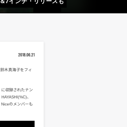
公開＆7インチ・リリースも
2018.06.21
）が鈴木真海子をフィ
』に収録されたナン
YASHI(%C)、
Is Niceのメンバーも