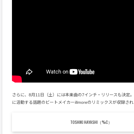
さらに、8月11日（土）には本楽曲の7インチ・リリースも決定
に活動する話題のビートメイカーillmoreのリミックスが収録さ
TOSHIKI HAYASHI（%C）