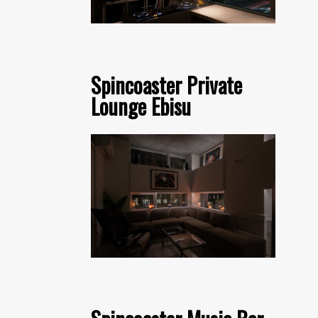
Spincoaster Private
Lounge Ebisu