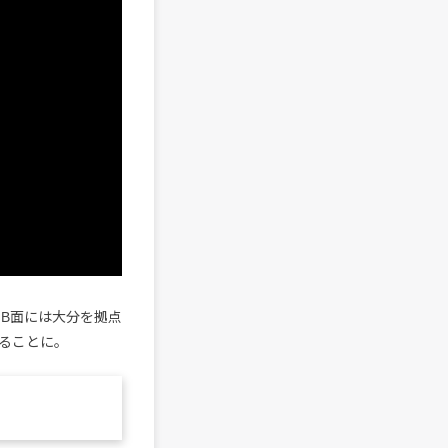
。B面には大分を拠点
れることに。