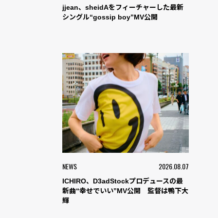
jjean、sheidAをフィーチャーした最新
シングル“gossip boy”MV公開
NEWS
2026.08.07
ICHIRO、D3adStockプロデュースの最
新曲“幸せでいい”MV公開 監督は鴨下大
輝