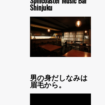
Spincoaster Music Bar
Shinjuku
男の身だしなみは
眉毛から。