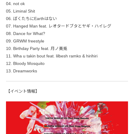
04. not ok
05. Liminal Shit
06. ぼくたちにEarthはない
07. Hanged Man feat. レオタードブタとヤギ・ハイレグ
08. Dance for What?
09. GRWM freestyle
10. Birthday Party feat. 月ノ美兎
11. Wha u takin bout feat. lilbesh ramko & hirihiri
12. Bloody Mosquito
13. Dreamworks
【イベント情報】