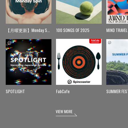
【月曜更新】Monday Spin
100 SONGS OF 2025
MIND TRAVEL
SPOTLIGHT
FabCafe
SUMMER FES
VIEW MORE