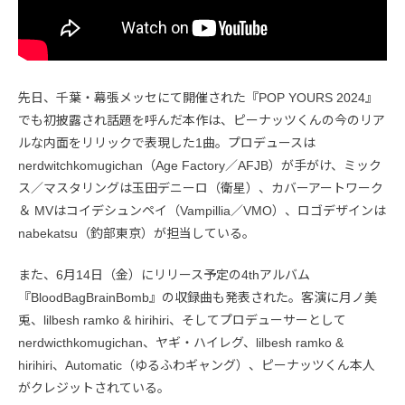
先日、千葉・幕張メッセにて開催された『POP YOURS 2024』
でも初披露され話題を呼んだ本作は、ピーナッツくんの今のリア
ルな内面をリリックで表現した1曲。プロデュースは
nerdwitchkomugichan（Age Factory／AFJB）が手がけ、ミック
ス／マスタリングは玉田デニーロ（衛星）、カバーアートワーク
＆ MVはコイデシュンペイ（Vampillia／VMO）、ロゴデザインは
nabekatsu（釣部東京）が担当している。
また、6月14日（金）にリリース予定の4thアルバム
『BloodBagBrainBomb』の収録曲も発表された。客演に月ノ美
兎、lilbesh ramko & hirihiri、そしてプロデューサーとして
nerdwicthkomugichan、ヤギ・ハイレグ、lilbesh ramko &
hirihiri、Automatic（ゆるふわギャング）、ピーナッツくん本人
がクレジットされている。