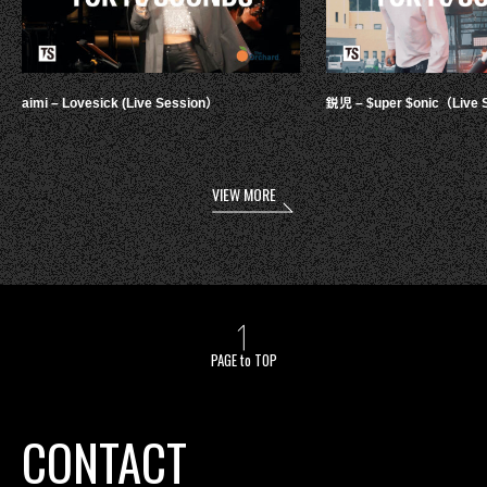
aimi – Lovesick (Live Session）
鋭児 – $uper $onic（Live 
VIEW MORE
PAGE to TOP
CONTACT