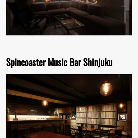
Spincoaster Music Bar Shinjuku