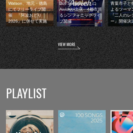
Watson、地元・徳島
Bull Symphonic』に
青葉市子と
にてフリーライブ開
Awichが出演 4都市巡
よるツーマ
催 『阿波おどり
るシンフォニックライ
『二人のレ
2026』に併せて実施
ブ開催
ー』開催決
VIEW MORE
PLAYLIST