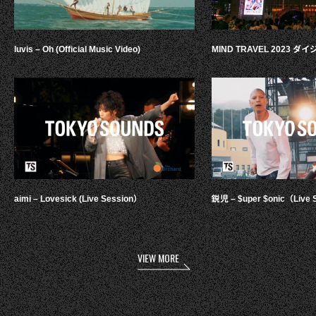
luvis – Oh (Official Music Video)
MIND TRAVEL 2023 
aimi – Lovesick (Live Session）
鋭児 – $uper $onic（Live 
VIEW MORE