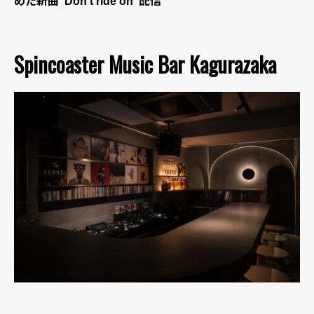
めた新曲“Don’t ride on”配信
Spincoaster Music Bar Kagurazaka