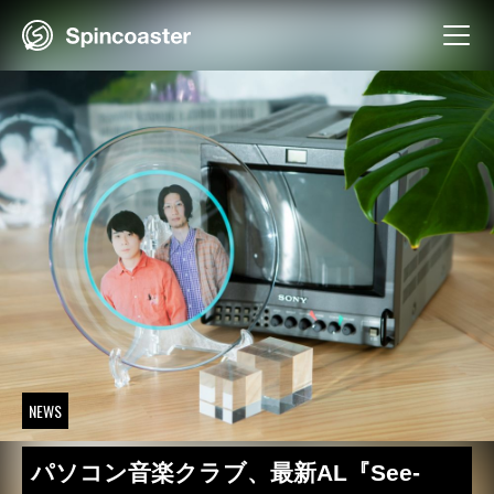
Skip
to
content
NEWS
パソコン音楽クラブ、最新AL『See-