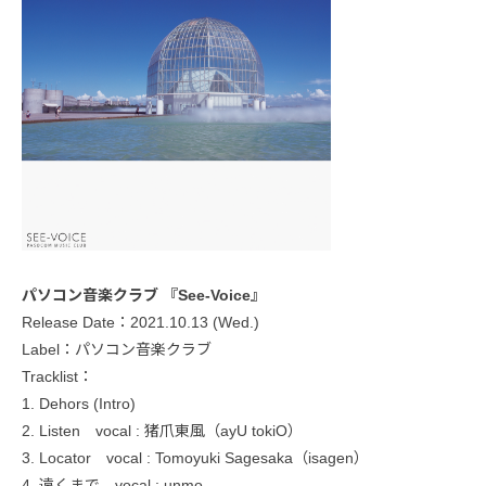
パソコン音楽クラブ 『See-Voice』
Release Date：2021.10.13 (Wed.)
Label：パソコン音楽クラブ
Tracklist：
1. Dehors (Intro)
2. Listen vocal : 猪爪東風（ayU tokiO）
3. Locator vocal : Tomoyuki Sagesaka（isagen）
4. 遠くまで vocal : unmo