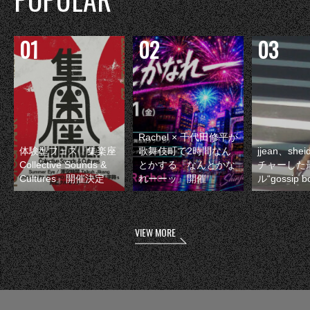
Rachel × 千代田修平が
体験型フェス『集楽座
歌舞伎町で2時間なん
jjean、sh
Collective Sounds &
とかする『なんとかな
チャーした
Cultures』開催決定
れーーッ』開催
ル“gossip 
VIEW MORE