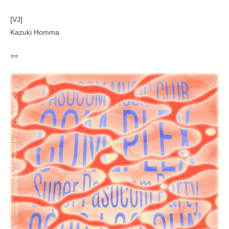
[VJ]
Kazuki Homma
==