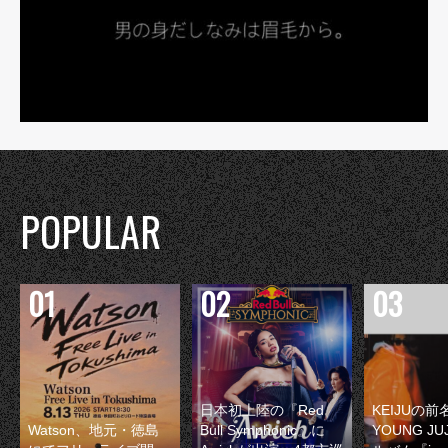
POPULAR
日本初上陸の『Red
KEIJUの
Watson、地元・徳島
Bull Symphonic』に
YOUNG JU