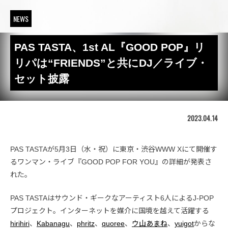
NEWS
PAS TASTA、1st AL『GOOD POP』リ
リパは“FRIENDS”と共にDJ／ライブ・
セット披露
2023.04.14
PAS TASTAが5月3日（水・祝）に東京・渋谷WWW Xにて開催す
るワンマン・ライブ『GOOD POP FOR YOU』の詳細が発表さ
れた。
PAS TASTAはサウンド・ギークなアーティスト6人によるJ-POP
プロジェクト。インターネットを媒介に国境を越えて活躍する
hirihiri
、
Kabanagu
、
phritz
、
quoree
、
ウ山あまね
、
yuigot
からな