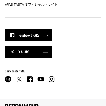
■
PAS TASTA オフィシャル・サイト
Facebook SHARE
X SHARE
Spincoaster SNS