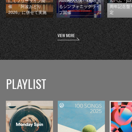
にてフリーライブ開
Awichが出演 4都市巡
ルバム『juzz
催 『阿波おどり
るシンフォニックライ
周年記念盤
2026』に併せて実施
ブ開催
定
VIEW MORE
PLAYLIST