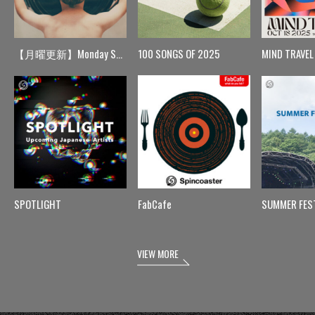
【月曜更新】Monday Spin
100 SONGS OF 2025
MIND TRAVEL
SPOTLIGHT
FabCafe
SUMMER FES
VIEW MORE