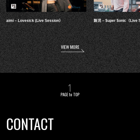
aimi – Lovesick (Live Session）
鋭児 – $uper $onic（Live 
VIEW MORE
PAGE to TOP
CONTACT