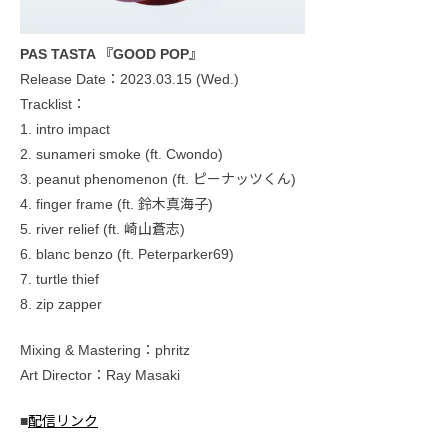
PAS TASTA 『GOOD POP』
Release Date：2023.03.15 (Wed.)
Tracklist：
1. intro impact
2. sunameri smoke (ft. Cwondo)
3. peanut phenomenon (ft. ピーナッツくん)
4. finger frame (ft. 鈴木真海子)
5. river relief (ft. 崎山蒼志)
6. blanc benzo (ft. Peterparker69)
7. turtle thief
8. zip zapper
Mixing & Mastering：phritz
Art Director：Ray Masaki
■
配信リンク