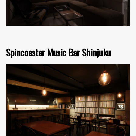
Spincoaster Music Bar Shinjuku