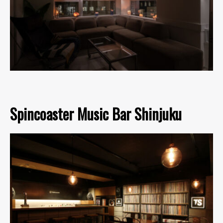
Spincoaster Music Bar Shinjuku