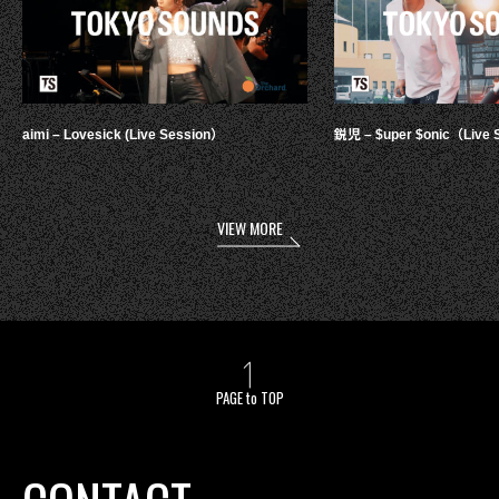
aimi – Lovesick (Live Session）
鋭児 – $uper $onic（Live 
VIEW MORE
PAGE to TOP