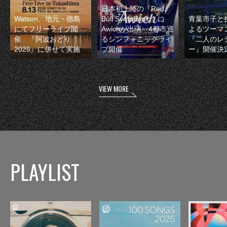
日本初上陸の『Red
Watson、地元・徳島
Bull Symphonic』に
青葉市子と
にてフリーライブ開
Awichが出演 4都市巡
よるツーマ
催 『阿波おどり
るシンフォニックライ
『二人のレ
2026』に併せて実施
ブ開催
ー』開催決
VIEW MORE
PLAYLIST