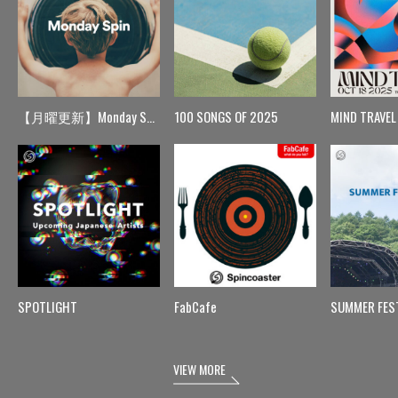
【月曜更新】Monday Spin
100 SONGS OF 2025
MIND TRAVEL
SPOTLIGHT
FabCafe
SUMMER FES
VIEW MORE