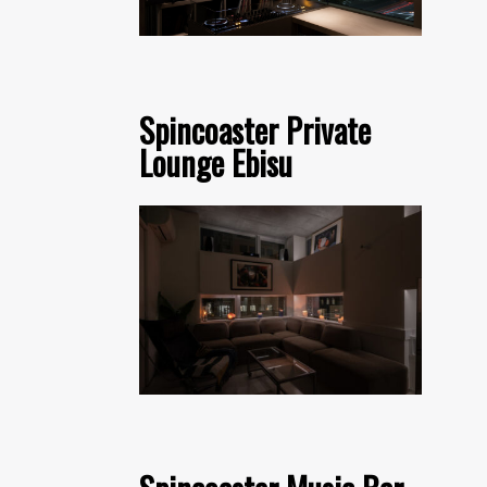
Spincoaster Private
Lounge Ebisu