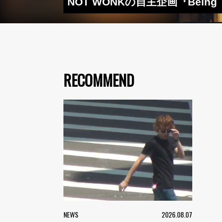
NOT WONKの自主企画『Being T
RECOMMEND
NEWS
2026.08.07