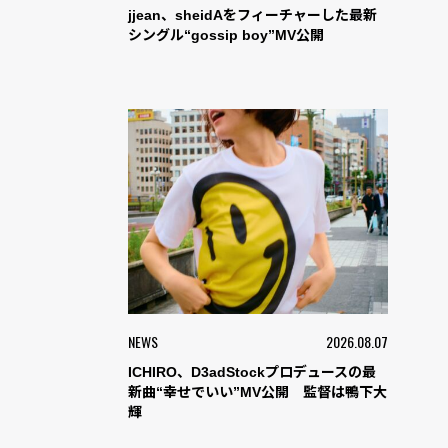
jjean、sheidAをフィーチャーした最新
シングル“gossip boy”MV公開
NEWS
2026.08.07
ICHIRO、D3adStockプロデュースの最
新曲“幸せでいい”MV公開 監督は鴨下大
輝