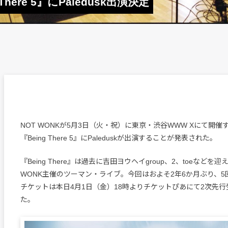
here 5』にPaledusk出演決定
NOT WONKが5月3日（火・祝）に東京・渋谷WWW Xにて開催
『Being There 5』にPaleduskが出演することが発表された。
『Being There』は過去に吉田ヨウヘイgroup、2、toeなどを
WONK主催のツーマン・ライブ。今回はおよそ2年6か月ぶり、
チケットは本日4月1日（金）18時よりチケットぴあにて2次先
た。