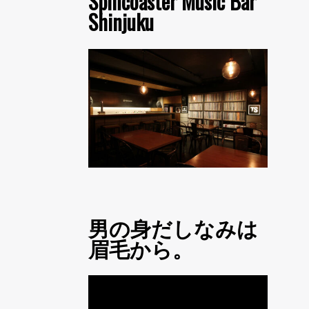
Spincoaster Music Bar
Shinjuku
男の身だしなみは
眉毛から。