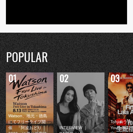
POPULAR
Watson、地元・徳島
にてフリーライブ開
Tohjiのラ
催 『阿波おどり
INTERVIEW ｜
YouTube