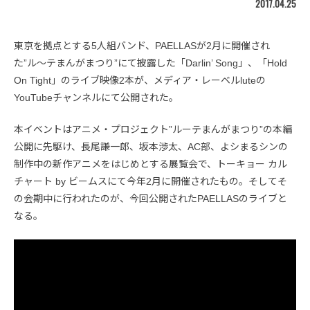
2017.04.25
東京を拠点とする5人組バンド、PAELLASが2月に開催され
た”ル〜テまんがまつり”にて披露した「Darlin’ Song」、「Hold
On Tight」のライブ映像2本が、メディア・レーベルluteの
YouTubeチャンネルにて公開された。
本イベントはアニメ・プロジェクト”ルーテまんがまつり”の本編
公開に先駆け、長尾謙一郎、坂本渉太、AC部、よシまるシンの
制作中の新作アニメをはじめとする展覧会で、トーキョー カル
チャート by ビームスにて今年2月に開催されたもの。そしてそ
の会期中に行われたのが、今回公開されたPAELLASのライブと
なる。