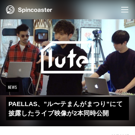
Skip
to
content
NEWS
PAELLAS、”ル〜テまんがまつり”にて
披露したライブ映像が2本同時公開