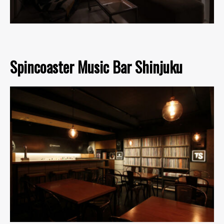
Spincoaster Music Bar Shinjuku