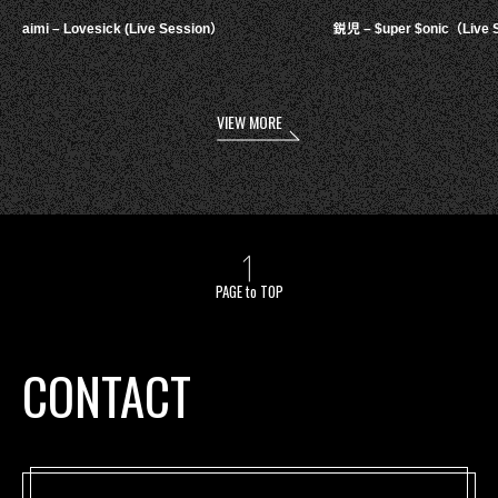
aimi – Lovesick (Live Session）
鋭児 – $uper $onic（Live 
VIEW MORE
PAGE to TOP
CONTACT