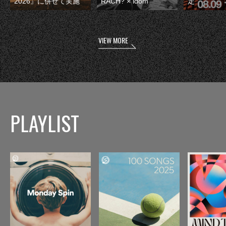
2026』に併せて実施
RACH? × idom
定
VIEW MORE
PLAYLIST