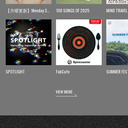
【月曜更新】Monday Spin
100 SONGS OF 2025
MIND TRAVEL
SPOTLIGHT
FabCafe
SUMMER FES
VIEW MORE