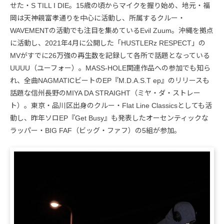
せた・S TILL I DIE。15歳の頃からマイクを握り始め、地元・福
岡は天神親富孝通りを中心に活動し、所属するクルー・
WAVEMENTの活動でも注目を集めているEvil Zuum。沖縄を拠点
に活動し、2021年4月に公開した「HUSTLERz RESPECT」の
MVがすでに26万強の再生数を記録して各所で話題となっている
UUUU（ユーフォー）。MASS-HOLE関連作品への参加でも知ら
れ、全曲NAGMATICビートのEP『M.D.A.S.T ep』のリリースも
話題な信州長野のMIYA DA STRAIGHT（ミヤ・ダ・ストレー
ト）。東京・品川区出身のクルー・Flat Line Classicsとしても活
動し、昨年ソロEP『Get Busy』も発表したオーセンティックな
ラッパー・BIG FAF（ビッグ・ファフ）の5組が参加。