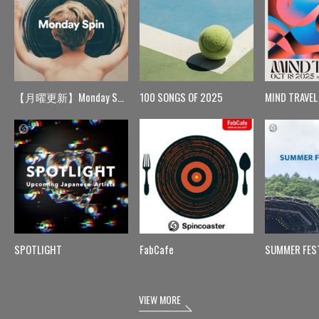
【月曜更新】Monday Spin
100 SONGS OF 2025
MIND TRAVEL
SPOTLIGHT
FabCafe
SUMMER FES
VIEW MORE