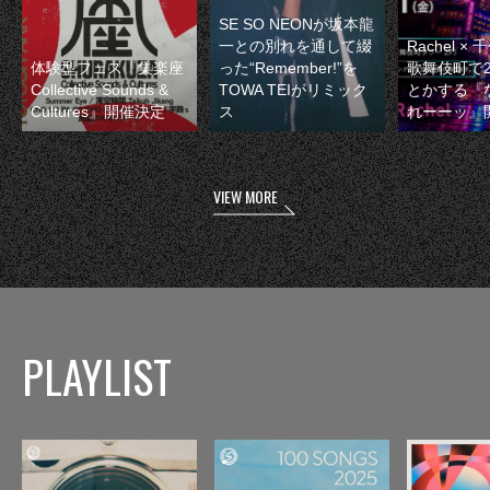
SE SO NEONが坂本龍
一との別れを通して綴
Rachel 
体験型フェス『集楽座
った“Remember!”を
歌舞伎町で
Collective Sounds &
TOWA TEIがリミック
とかする『
Cultures』開催決定
ス
れーーッ』
VIEW MORE
PLAYLIST