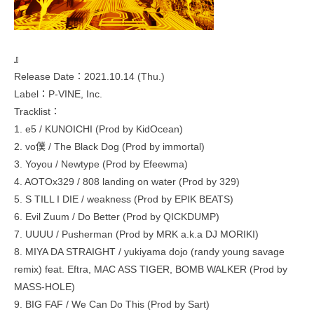
』
Release Date：2021.10.14 (Thu.)
Label：P-VINE, Inc.
Tracklist：
1. e5 / KUNOICHI (Prod by KidOcean)
2. vo僕 / The Black Dog (Prod by immortal)
3. Yoyou / Newtype (Prod by Efeewma)
4. AOTOx329 / 808 landing on water (Prod by 329)
5. S TILL I DIE / weakness (Prod by EPIK BEATS)
6. Evil Zuum / Do Better (Prod by QICKDUMP)
7. UUUU / Pusherman (Prod by MRK a.k.a DJ MORIKI)
8. MIYA DA STRAIGHT / yukiyama dojo (randy young savage
remix) feat. Eftra, MAC ASS TIGER, BOMB WALKER (Prod by
MASS-HOLE)
9. BIG FAF / We Can Do This (Prod by Sart)