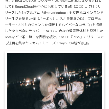
嚩、p°niKaとの3人組のクルー・Dr. Anonに所属しながらソロと
してもSoundCloudを中心に活動しているe5（エゴ）。7月にリ
リースした1stアルバム『@neverleafout』も話題なコインランド
リー生活を送るvo僕（ボーボク）。名古屋出身のDJ／プロデュ
ーサー・329とのジャンルを横断するハイパーなコラボ曲を提供
した東京出身のラッパー・AOTO。自身の留置所体験を記録した
noteなどで唯一無二な表明を続け、1st EP『PISS』のリリースで
も注目を集めたスカム・ミューズ・Yoyouの4組が参加。