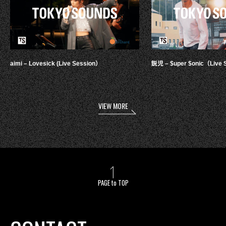
aimi – Lovesick (Live Session）
鋭児 – $uper $onic（Live 
VIEW MORE
PAGE to TOP