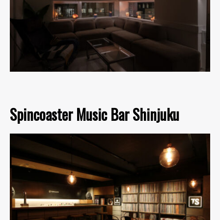
Spincoaster Music Bar Shinjuku