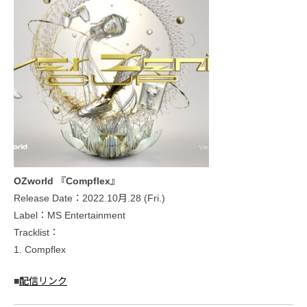
OZworld 『Compflex』
Release Date：2022.10月.28 (Fri.)
Label：MS Entertainment
Tracklist：
1. Compflex
■
配信リンク