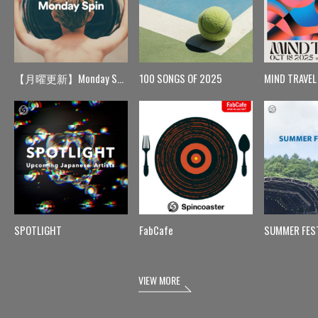
【月曜更新】Monday Spin
100 SONGS OF 2025
MIND TRAVEL
SPOTLIGHT
FabCafe
SUMMER FES
VIEW MORE