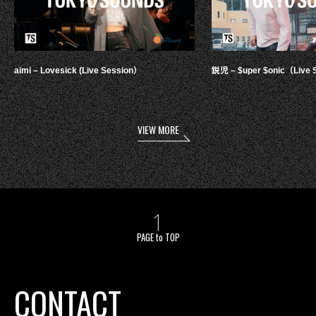
aimi – Lovesick (Live Session）
鋭児 – $uper $onic（Live 
VIEW MORE
PAGE to TOP
CONTACT