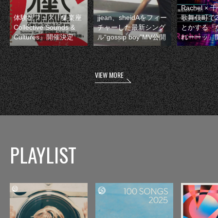
Rachel 
体験型フェス『集楽座
jjean、sheidAをフィー
歌舞伎町で
Collective Sounds &
チャーした最新シング
とかする『
Cultures』開催決定
ル“gossip boy”MV公開
れーーッ』
VIEW MORE
PLAYLIST