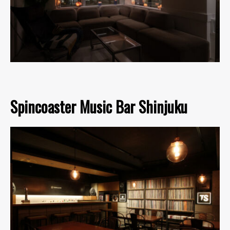
Spincoaster Music Bar Shinjuku