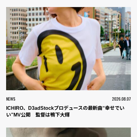
NEWS
2026.08.07
ICHIRO、D3adStockプロデュースの最新曲“幸せでい
い”MV公開 監督は鴨下大輝