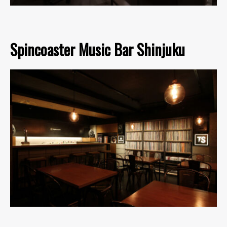
Spincoaster Music Bar Shinjuku