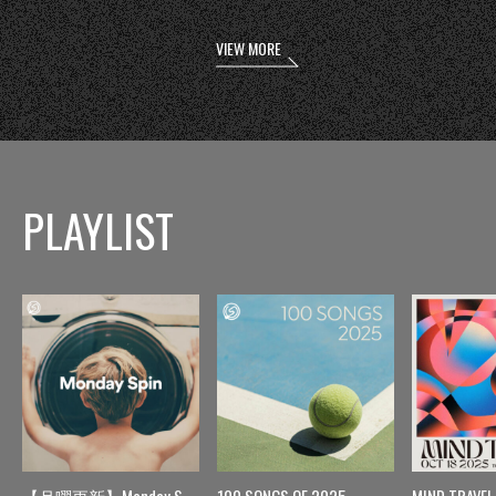
VIEW MORE
PLAYLIST
【月曜更新】Monday Spin
100 SONGS OF 2025
MIND TRAVEL