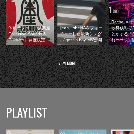
Rachel 
体験型フェス『集楽座
jjean、sheidAをフィー
歌舞伎町で
Collective Sounds &
チャーした最新シング
とかする『
Cultures』開催決定
ル“gossip boy”MV公開
れーーッ』
VIEW MORE
PLAYLIST