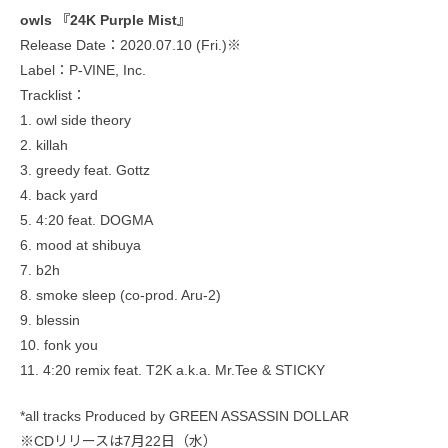
owls 『24K Purple Mist』
Release Date：2020.07.10 (Fri.)※
Label：P-VINE, Inc.
Tracklist：
1. owl side theory
2. killah
3. greedy feat. Gottz
4. back yard
5. 4:20 feat. DOGMA
6. mood at shibuya
7. b2h
8. smoke sleep (co-prod. Aru-2)
9. blessin
10. fonk you
11. 4:20 remix feat. T2K a.k.a. Mr.Tee & STICKY
*all tracks Produced by GREEN ASSASSIN DOLLAR
※CDリリースは7月22日（水）