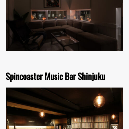
Spincoaster Music Bar Shinjuku