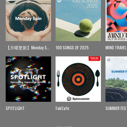
【月曜更新】Monday Spin
100 SONGS OF 2025
MIND TRAVEL
SPOTLIGHT
FabCafe
SUMMER FES