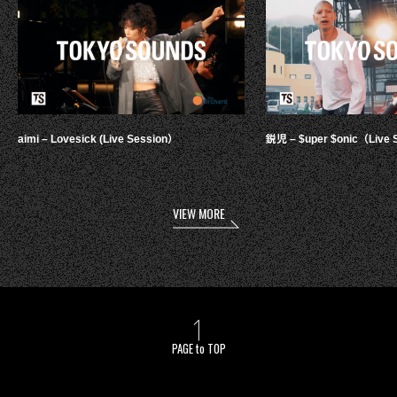
aimi – Lovesick (Live Session）
鋭児 – $uper $onic（Live 
VIEW MORE
PAGE to TOP