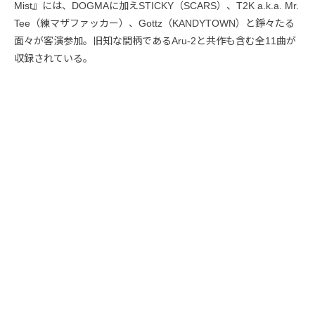
Mist』には、DOGMAに加えSTICKY（SCARS）、T2K a.k.a. Mr.
Tee（練マザファッカー）、Gottz（KANDYTOWN）と錚々たる
面々が客演参加。旧知な間柄であるAru-2と共作も含む全11曲が
収録されている。