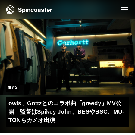
Skip
to
content
NEWS
owls、Gottzとのコラボ曲「greedy」MV公
開 監督はSpikey John、BESやBSC、MU-
TONらカメオ出演